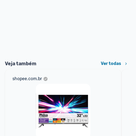
Veja também
Ver todas
shopee.com.br
mer