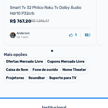
Smart Tv 32 Philco Roku Tv Dolby Áudio 
Sma
Hdr10 P32crb
Hd
R$
767,20
R
R$ 1.596,47
Anderson
2
1
há 1 sem
Mais opções
Ofertas
Mercado Livre
Cupons
Mercado Livre
Caixa de Som
Fone de ouvido
Home Theater
Projetores
Soundbar
Suporte para TV
Institucional