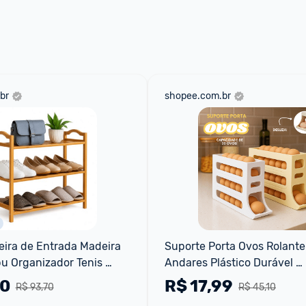
 através do 
Fale com o Promobit.
br
shopee.com.br
eira de Entrada Madeira 
Suporte Porta Ovos Rolante 
u Organizador Tenis 
Andares Plástico Durável 
Organizador De Geladeira 
90
R$
17,99
R$ 93,70
R$ 45,10