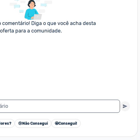
o comentário! Diga o que você acha desta 
oferta para a comunidade.
ário
ores?
😢
Não Consegui
🤩
Consegui!
Cancelar