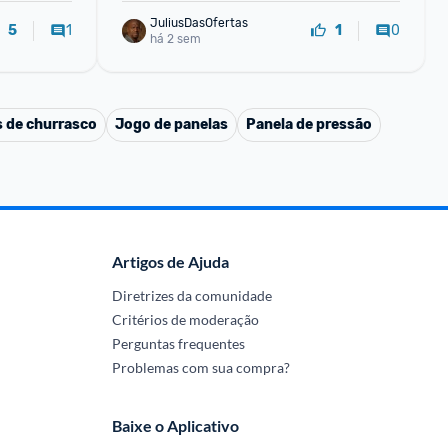
JuliusDasOfertas
1
0
5
1
há 2 sem
s de churrasco
Jogo de panelas
Panela de pressão
Artigos de Ajuda
Diretrizes da comunidade
Critérios de moderação
Perguntas frequentes
Problemas com sua compra?
Baixe o Aplicativo