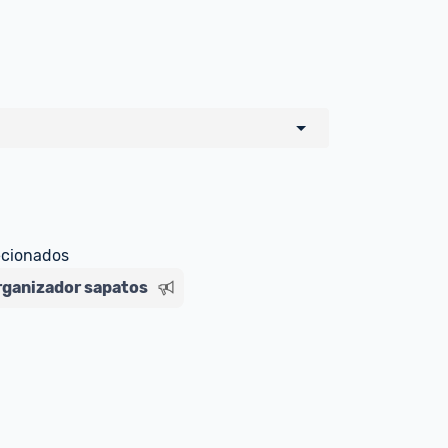
o de todos os sellers e lojas que são 
 por um marketplace, nós indicamos no 
e sinalizamos através da tag 
ecionados
rganizador sapatos
Livre , você pode ser redirecionado(a) 
ado Livre). Por isso, fique atento e 
ndo o produto 
é o mesmo indicado na 
rcadoLíder Platinum.
ade para tirar dúvidas ou acionar os 