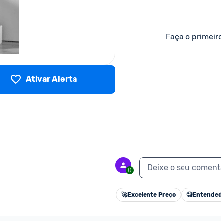
Faça o primeir
Ativar Alerta
Deixe o seu coment
0
🚀
Excelente Preço
🧐
Entended