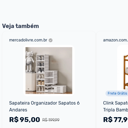
nossos Admins marcando 
@admin
 em um comentário ou
Veja também
mercadolivre.com.br
amazon.com.
Frete Grátis
Sapateira Organizador Sapatos 6 
Clink Sapat
Andares
Tripla Bamb
Cor:Marfim
R$
95,00
R$
77,
R$ 199,99