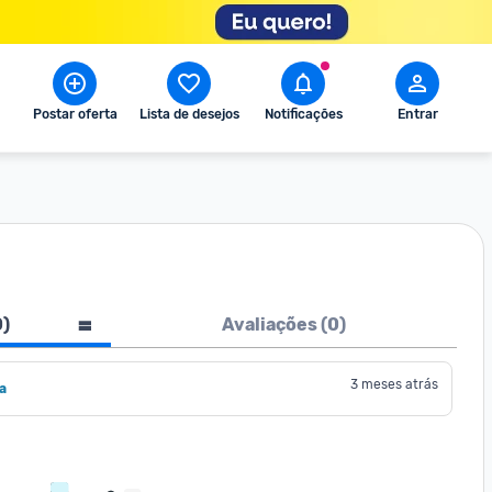
Postar oferta
Lista de desejos
Notificações
Entrar
0
)
Avaliações (
0
)
3 meses atrás
a