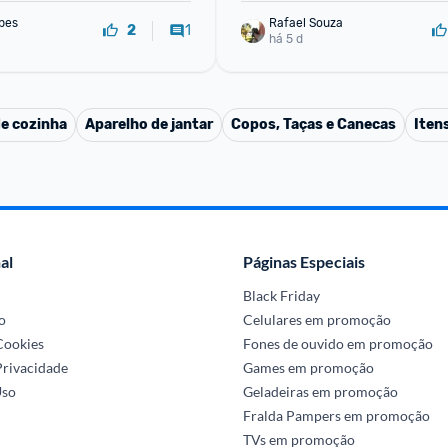
pes
Rafael Souza
1
2
há 5 d
de cozinha
Aparelho de jantar
Copos, Taças e Canecas
Iten
al
Páginas Especiais
Black Friday
o
Celulares em promoção
 Cookies
Fones de ouvido em promoção
Privacidade
Games em promoção
Uso
Geladeiras em promoção
Fralda Pampers em promoção
TVs em promoção