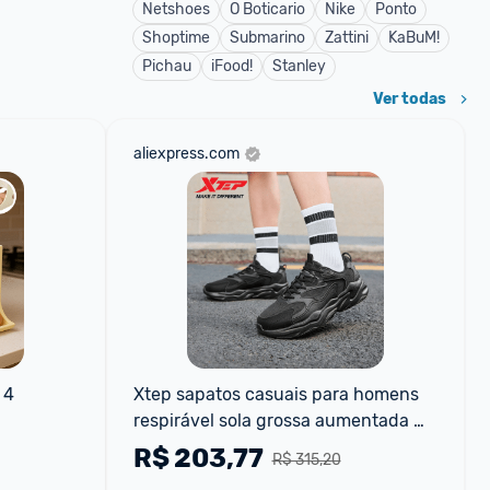
Netshoes
O Boticario
Nike
Ponto
Shoptime
Submarino
Zattini
KaBuM!
Pichau
iFood!
Stanley
Ver todas
aliexpress.com
4 
Xtep sapatos casuais para homens 
respirável sola grossa aumentada 
30 Ovos
leve forte embrulho estilo rua 
R$
203,77
R$ 315,20
sapatos esportivos 977