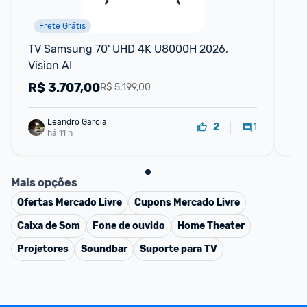
Frete Grátis
P
TV Samsung 70' UHD 4K U8000H 2026, 
Sm
Vision AI
at
R$
3.707,00
R
R$ 5.199,00
Leandro Garcia
1
2
há 11 h
Mais opções
Ofertas
Mercado Livre
Cupons
Mercado Livre
Caixa de Som
Fone de ouvido
Home Theater
Projetores
Soundbar
Suporte para TV