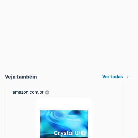
Veja também
Ver todas
amazon.com.br
mer