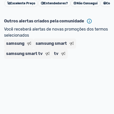
🚀
Excelente Preço
🧐
Entendedores?
😢
Não Consegui
🤩
Cons
oferta do Promobit
, ou de um vendedor 
Oficial 
Cancelar
ou MercadoLíder Platinum.
Outros alertas criados pela comunidade
E lembre-se:
 você sempre pode contar ajuda da 
Você receberá alertas de novas promoções dos termos 
comunidade para tirar dúvidas ou acionar os 
selecionados
nossos Admins marcando 
@admin
 em um 
comentário ou através do 
Fale com o Promobit.
samsung
samsung smart
samsung smart tv
tv