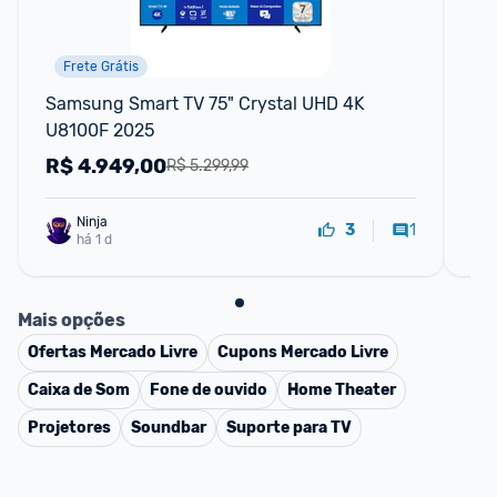
Frete Grátis
Samsung Smart TV 75" Crystal UHD 4K 
Sm
U8100F 2025
U8
R$
4.949,00
R
R$ 5.299,99
Ninja 
1
3
há 1 d
Mais opções
Ofertas
Mercado Livre
Cupons
Mercado Livre
Caixa de Som
Fone de ouvido
Home Theater
Projetores
Soundbar
Suporte para TV