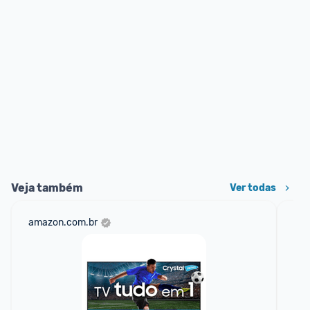
Veja também
Ver todas
amazon.com.br
ali