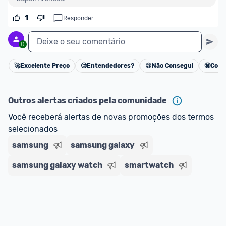
oferta do Promobit
, ou de um vendedor 
Oficial 
1
Responder
ou MercadoLíder Platinum.
Deixe o seu comentário
0
E lembre-se:
 você sempre pode contar ajuda da 
comunidade para tirar dúvidas ou acionar os 
🚀
Excelente Preço
🧐
Entendedores?
😢
Não Consegui
🤩
Cons
Cancelar
nossos Admins marcando 
@admin
 em um 
comentário ou através do 
Fale com o Promobit.
Outros alertas criados pela comunidade
Você receberá alertas de novas promoções dos termos 
selecionados
samsung
samsung galaxy
samsung galaxy watch
smartwatch