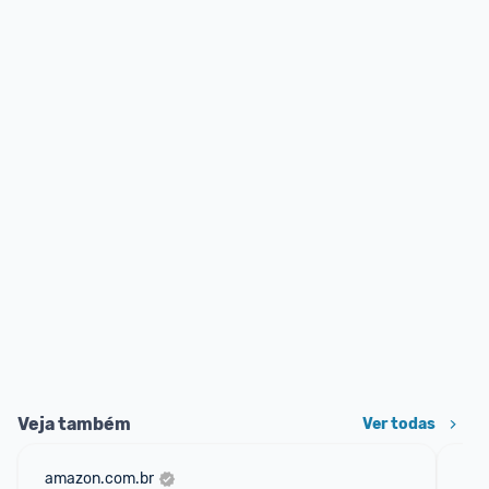
Veja também
Ver todas
amazon.com.br
sho