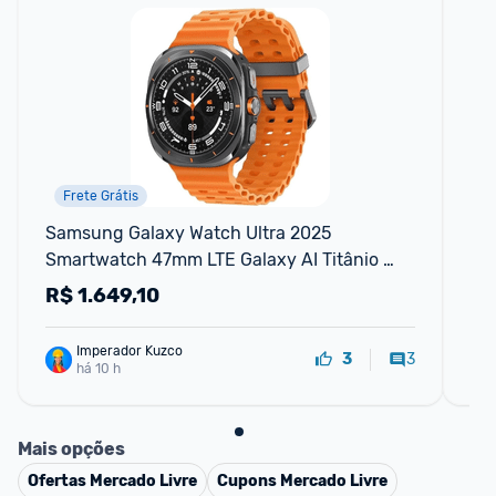
Frete Grátis
Samsung Galaxy Watch Ultra 2025 
Sa
Smartwatch 47mm LTE Galaxy AI Titânio 
Aeroespacial Titânio Cinza
R$
1.649,10
R
Imperador Kuzco
3
3
há 10 h
Mais opções
Ofertas
Mercado Livre
Cupons
Mercado Livre