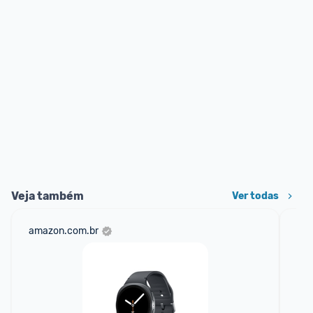
Veja também
Ver todas
amazon.com.br
net