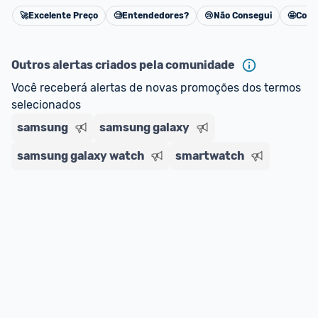
oferta do Promobit
, ou de um vendedor 
Oficial 
🚀
Excelente Preço
🧐
Entendedores?
😢
Não Consegui
🤩
Cons
Cancelar
ou MercadoLíder Platinum.
Outros alertas criados pela comunidade
E lembre-se:
 você sempre pode contar ajuda da 
comunidade para tirar dúvidas ou acionar os 
Você receberá alertas de novas promoções dos termos 
nossos Admins marcando 
@admin
 em um 
selecionados
comentário ou através do 
Fale com o Promobit.
samsung
samsung galaxy
samsung galaxy watch
smartwatch