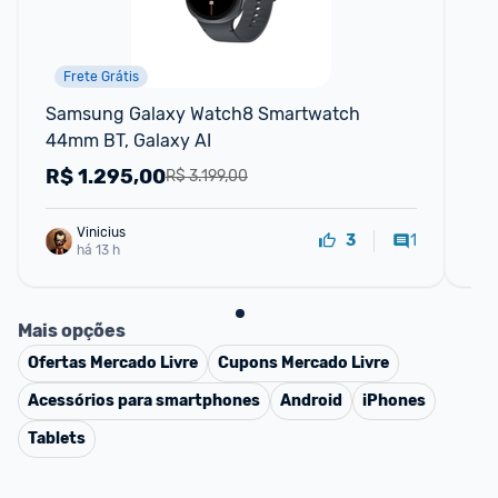
Frete Grátis
Samsung Galaxy Watch8 Smartwatch 
Sm
44mm BT, Galaxy AI
Kit
La
R$
1.295,00
R
R$ 3.199,00
Vinicius
1
3
há 13 h
Mais opções
Ofertas
Mercado Livre
Cupons
Mercado Livre
Acessórios para smartphones
Android
iPhones
Tablets