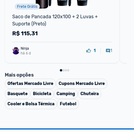
Frete Grátis
Saco de Pancada 120x100 + 2 Luvas + 
As
Suporte (Preto)
Se
R$
115,31
R
Ninja 
1
1
há 6 d
Mais opções
Ofertas
Mercado Livre
Cupons
Mercado Livre
Basquete
Bicicleta
Camping
Chuteira
Cooler e Bolsa Térmica
Futebol