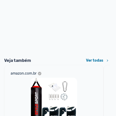
Veja também
Ver todas
amazon.com.br
sho