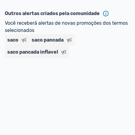
ou MercadoLíder Platinum.
Outros alertas criados pela comunidade
E lembre-se:
 você sempre pode contar ajuda da 
Você receberá alertas de novas promoções dos termos 
comunidade para tirar dúvidas ou acionar os 
selecionados
nossos Admins marcando 
@admin
 em um 
comentário ou através do 
Fale com o Promobit.
saco
saco pancada
saco pancada inflavel