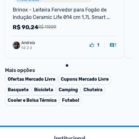
Brinox - Leiteira Fervedor para Fogão de 
Ca
Indução Ceramic Life Ø14 cm 1,7L Smart 
Or
Plus - Vanilla
R$
90,24
R
R$ 119,99
Andreia
1
1
há 2 d
Mais opções
Ofertas
Mercado Livre
Cupons
Mercado Livre
Basquete
Bicicleta
Camping
Chuteira
Cooler e Bolsa Térmica
Futebol
Institucional