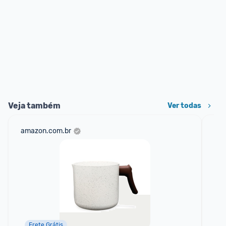
Veja também
Ver todas
amazon.com.br
mer
Frete Grátis