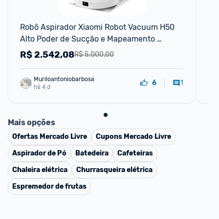
F
Robô Aspirador Xiaomi Robot Vacuum H50 
DR
Alto Poder de Sucção e Mapeamento 
in
Inteligente
si
R$
2.542,08
R
R$ 5.000,00
Muriloantoniobarbosa
1
6
há 4 d
Mais opções
Ofertas
Mercado Livre
Cupons
Mercado Livre
Aspirador de Pó
Batedeira
Cafeteiras
Chaleira elétrica
Churrasqueira elétrica
Espremedor de frutas