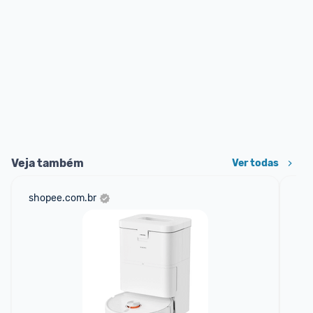
Veja também
Ver todas
shopee.com.br
am