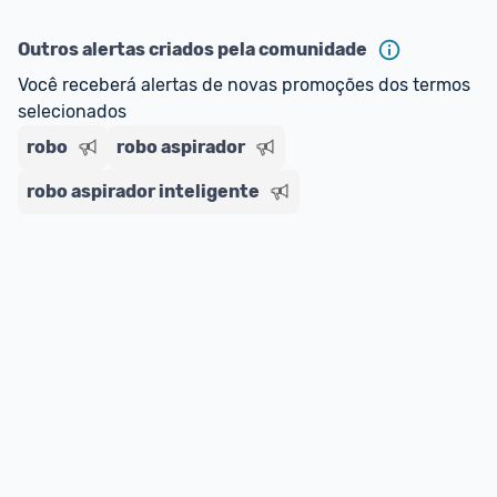
ou MercadoLíder Platinum.
Outros alertas criados pela comunidade
E lembre-se:
 você sempre pode contar ajuda da 
Você receberá alertas de novas promoções dos termos 
comunidade para tirar dúvidas ou acionar os 
selecionados
nossos Admins marcando 
@admin
 em um 
comentário ou através do 
Fale com o Promobit.
robo
robo aspirador
robo aspirador inteligente