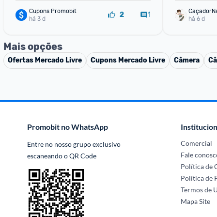
Cupons Promobit
CaçadorN
1
2
há 3 d
há 6 d
Mais opções
Ofertas
Mercado Livre
Cupons
Mercado Livre
Câmera
Câ
Promobit no WhatsApp
Institucion
Comercial
Entre no nosso grupo exclusivo 
Fale conosc
escaneando o QR Code
Política de
Política de 
Termos de 
Mapa Site