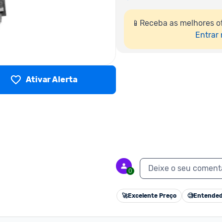
📱Receba as melhores of
Entrar
Ativar Alerta
Deixe o seu coment
0
🚀
Excelente Preço
🧐
Entended