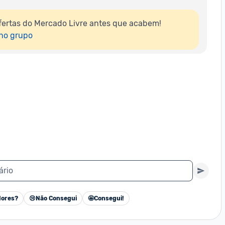
ertas do Mercado Livre antes que acabem!

 no grupo
ário
ores?
😢
Não Consegui
🤩
Consegui!
Cancelar