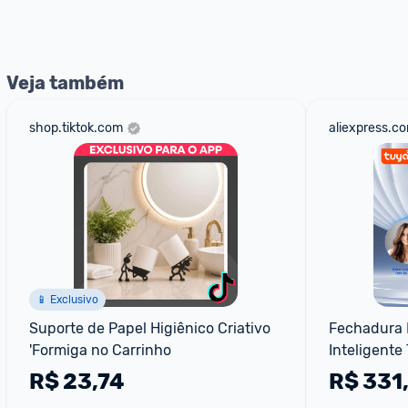
nossos Admins marcando 
@admin
 em um comentário ou
Veja também
shop.tiktok.com
aliexpress.c
📱 Exclusivo
Suporte de Papel Higiênico Criativo 
Fechadura E
'Formiga no Carrinho
Inteligente
R$
23,74
R$
331