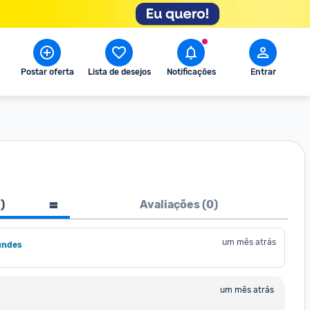
Postar oferta
Lista de desejos
Notificações
Entrar
1
)
Avaliações (
0
)
um mês atrás
undes
um mês atrás