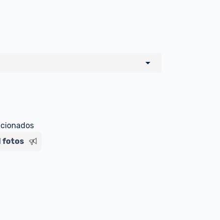
o de todos os sellers e lojas que são 
 por um marketplace, nós indicamos no 
e sinalizamos através da tag 
ecionados
l fotos
Livre , você pode ser redirecionado(a) 
ado Livre). Por isso, fique atento e 
ndo o produto 
é o mesmo indicado na 
rcadoLíder Platinum.
ade para tirar dúvidas ou acionar os 