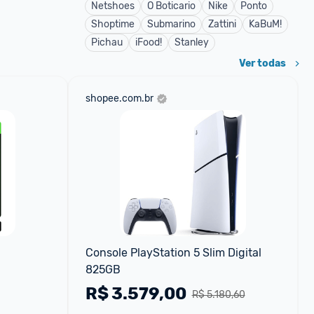
Netshoes
O Boticario
Nike
Ponto
Shoptime
Submarino
Zattini
KaBuM!
Pichau
iFood!
Stanley
Ver todas
shopee.com.br
Console PlayStation 5 Slim Digital 
825GB
R$
3.579,00
R$ 5.180,60