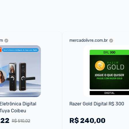
 através do 
Fale com o Promobit.
om
mercadolivre.com.br
letrônica Digital 
Razer Gold Digital R$ 300
 Tuya Coibeu
,22
R$
240,00
R$ 510,02