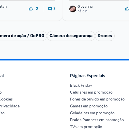
atan
Giovanna
0
2
há 3 h
mera de ação / GoPRO
Câmera de segurança
Drones
al
Páginas Especiais
Black Friday
o
Celulares em promoção
 Cookies
Fones de ouvido em promoção
Privacidade
Games em promoção
Uso
Geladeiras em promoção
Fralda Pampers em promoção
TVs em promoção