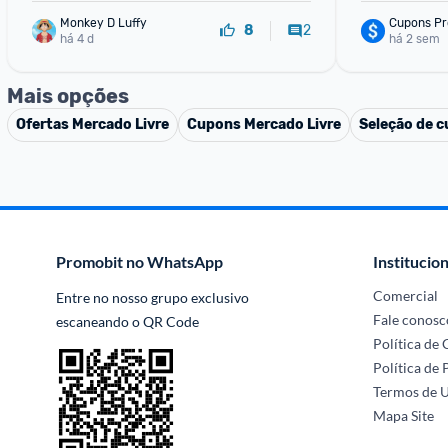
Monkey D Luffy
Cupons Pr
2
8
há 4 d
há 2 sem
Mais opções
Ofertas
Mercado Livre
Cupons
Mercado Livre
Seleção de c
Promobit no WhatsApp
Institucion
Comercial
Entre no nosso grupo exclusivo 
Fale conosc
escaneando o QR Code
Política de
Política de 
Termos de 
Mapa Site