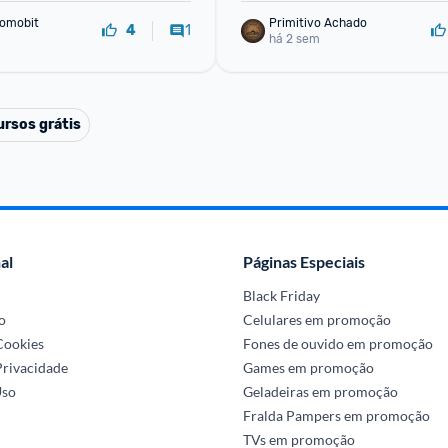
omobit
Primitivo Achado
1
4
há 2 sem
ursos grátis
al
Páginas Especiais
Black Friday
o
Celulares em promoção
 Cookies
Fones de ouvido em promoção
Privacidade
Games em promoção
Uso
Geladeiras em promoção
Fralda Pampers em promoção
TVs em promoção