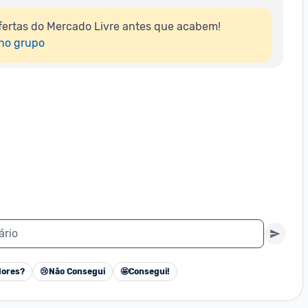
ertas do Mercado Livre antes que acabem!

 no grupo
ário
ores?
😢
Não Consegui
🤩
Consegui!
Cancelar