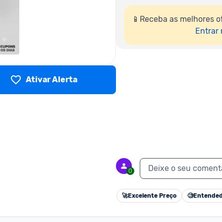
📱Receba as melhores of
Entrar
Ativar Alerta
Deixe o seu coment
0
🚀
Excelente Preço
🧐
Entended