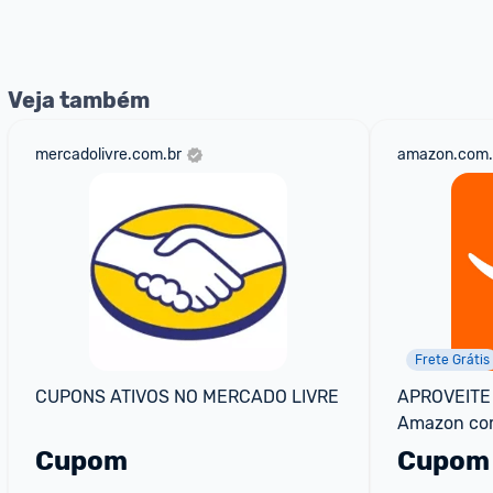
nossos Admins marcando 
@admin
 em um comentário ou
Veja também
mercadolivre.com.br
amazon.com.
Frete Grátis
CUPONS ATIVOS NO MERCADO LIVRE
APROVEITE 
Amazon com
Pedido)
Cupom
Cupom