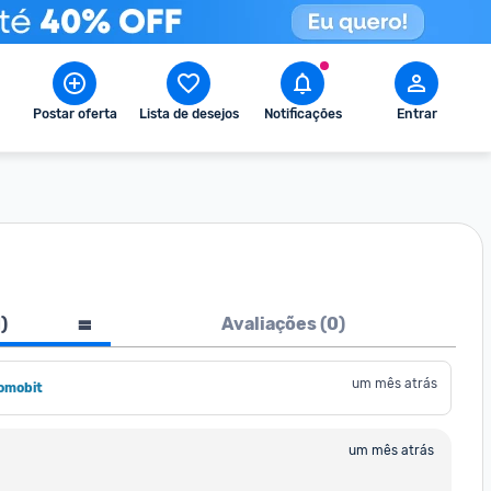
Postar oferta
Lista de desejos
Notificações
Entrar
1
)
Avaliações (
0
)
um mês atrás
omobit
um mês atrás