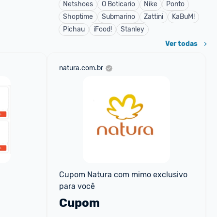
Netshoes
O Boticario
Nike
Ponto
Shoptime
Submarino
Zattini
KaBuM!
Pichau
iFood!
Stanley
Ver todas
natura.com.br
Cupom Natura com mimo exclusivo 
para você
Cupom