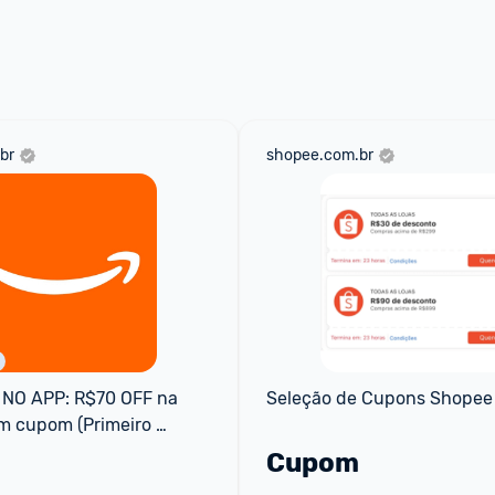
 através do 
Fale com o Promobit.
br
shopee.com.br
NO APP: R$70 OFF na 
Seleção de Cupons Shopee
 cupom (Primeiro 
Cupom