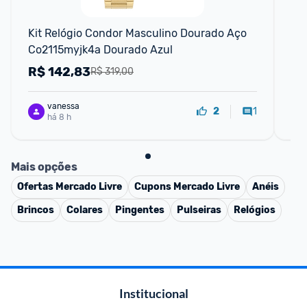
Kit Relógio Condor Masculino Dourado Aço 
Tê
Co2115myjk4a Dourado Azul
R$
142,83
R
R$ 319,00
vanessa
1
2
há 8 h
Mais opções
Ofertas
Mercado Livre
Cupons
Mercado Livre
Anéis
Brincos
Colares
Pingentes
Pulseiras
Relógios
Institucional