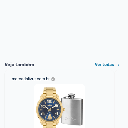
Veja também
Ver todas
mercadolivre.com.br
net