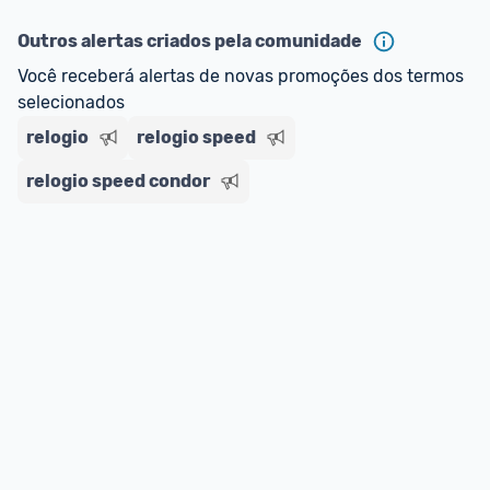
ou MercadoLíder Platinum.
Outros alertas criados pela comunidade
E lembre-se:
 você sempre pode contar ajuda da 
Você receberá alertas de novas promoções dos termos 
comunidade para tirar dúvidas ou acionar os 
selecionados
nossos Admins marcando 
@admin
 em um 
comentário ou através do 
Fale com o Promobit.
relogio
relogio speed
relogio speed condor