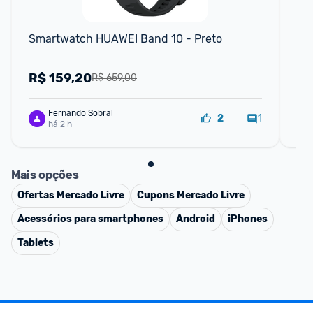
Smartwatch HUAWEI Band 10 - Preto
Sa
R$
159,20
R
R$ 659,00
Fernando Sobral
1
2
há 2 h
Mais opções
Ofertas
Mercado Livre
Cupons
Mercado Livre
Acessórios para smartphones
Android
iPhones
Tablets