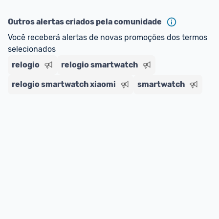
ou MercadoLíder Platinum.
Outros alertas criados pela comunidade
E lembre-se:
 você sempre pode contar ajuda da 
Você receberá alertas de novas promoções dos termos 
comunidade para tirar dúvidas ou acionar os 
selecionados
nossos Admins marcando 
@admin
 em um 
comentário ou através do 
Fale com o Promobit.
relogio
relogio smartwatch
relogio smartwatch xiaomi
smartwatch