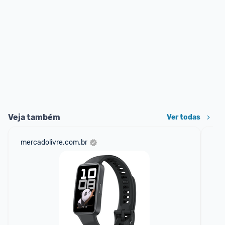
Veja também
Ver todas
mercadolivre.com.br
sho