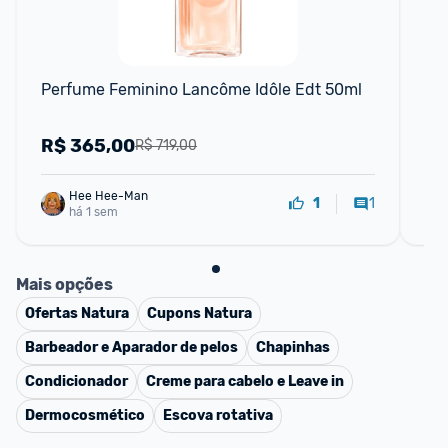
F
Perfume Feminino Lancôme Idôle Edt 50ml
Om
Per
R$
365,00
R
R$ 719,00
Hee Hee-Man
1
1
há 1 sem
Mais opções
Ofertas
Natura
Cupons
Natura
Barbeador e Aparador de pelos
Chapinhas
Condicionador
Creme para cabelo e Leave in
Dermocosmético
Escova rotativa