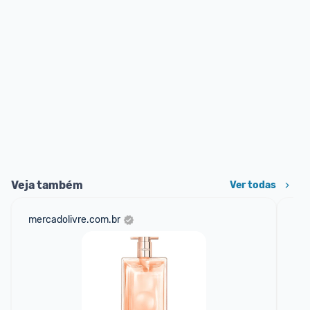
Veja também
Ver todas
mercadolivre.com.br
am