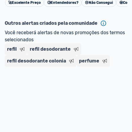
🚀
Excelente Preço
🧐
Entendedores?
😢
Não Consegui
🤩
Cons
Cancelar
Outros alertas criados pela comunidade
Você receberá alertas de novas promoções dos termos 
selecionados
refil
refil desodorante
refil desodorante colonia
perfume