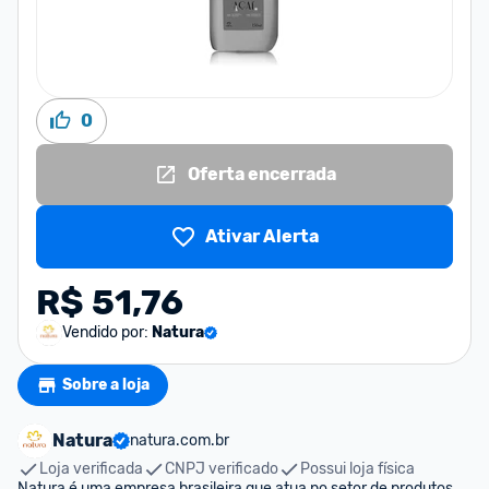
0
Oferta encerrada
Ativar Alerta
R$ 51,76
Vendido por:
Natura
Sobre a loja
Natura
natura.com.br
Loja verificada
CNPJ verificado
Possui loja física
Natura é uma empresa brasileira que atua no setor de produtos 