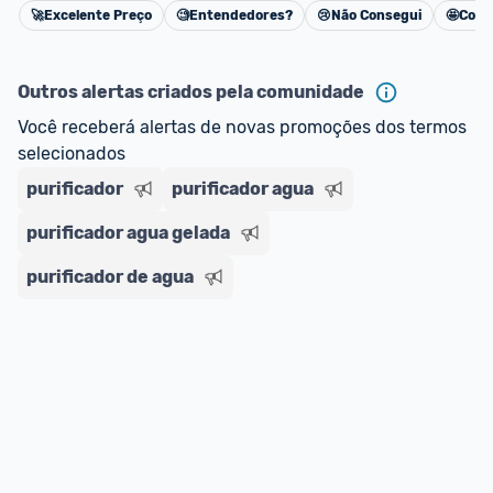
🚀
Excelente Preço
🧐
Entendedores?
😢
Não Consegui
🤩
Cons
oferta do Promobit
, ou de um vendedor 
Oficial 
Cancelar
ou MercadoLíder Platinum.
Outros alertas criados pela comunidade
E lembre-se:
 você sempre pode contar ajuda da 
Você receberá alertas de novas promoções dos termos 
comunidade para tirar dúvidas ou acionar os 
selecionados
nossos Admins marcando 
@admin
 em um 
comentário ou através do 
Fale com o Promobit.
purificador
purificador agua
purificador agua gelada
purificador de agua