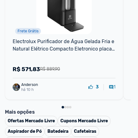
Frete Grátis
Electrolux Purificador de Água Gelada Fria e 
Pur
Natural Elétrico Compacto Eletronico placa 
Exp
Filtro refil 6 meses ou 3000l
R$
571,83
R
R$ 889,90
Anderson
1
3
há 10 h
Mais opções
Ofertas
Mercado Livre
Cupons
Mercado Livre
Aspirador de Pó
Batedeira
Cafeteiras