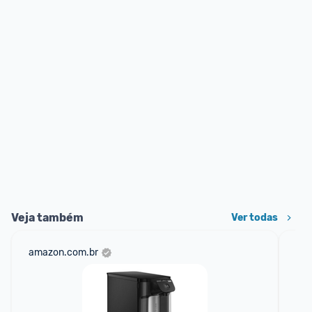
Veja também
Ver todas
amazon.com.br
sho