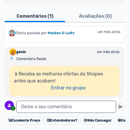
Ofertas do Shopee agora são aceitas no Promobit!
Comentários (
1
)
Avaliações (
0
)
Para maior segurança da comunidade, somente 
são aceitas ofertas de 
Lojas Oficiais
, ou seja, 
um mês atrás
Oferta postada por
Monkey D Luffy
vendedores que representam empresas validadas 
pelo Shopee.
genio
um mês atrás
Comentário fixado
As promoções são verificadas normalmente e os 
preços devem estar na média ou abaixo da média 
📱Receba as melhores ofertas da Shopee 
dos últimos 3 meses, assim como promoções de 
antes que acabem!

outras lojas.
Entrar no grupo
Deixe o seu comentário
0
🚀
Excelente Preço
🧐
Entendedores?
😢
Não Consegui
🤩
Cons
Cancelar