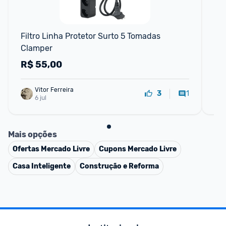
F
Filtro Linha Protetor Surto 5 Tomadas 
Ada
Clamper
To
R$
55,00
R
Vitor Ferreira
1
3
6 jul
Mais opções
Ofertas
Mercado Livre
Cupons
Mercado Livre
Casa Inteligente
Construção e Reforma