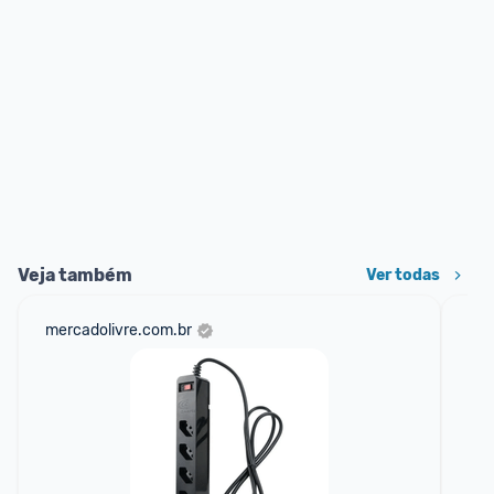
Veja também
Ver todas
mercadolivre.com.br
am