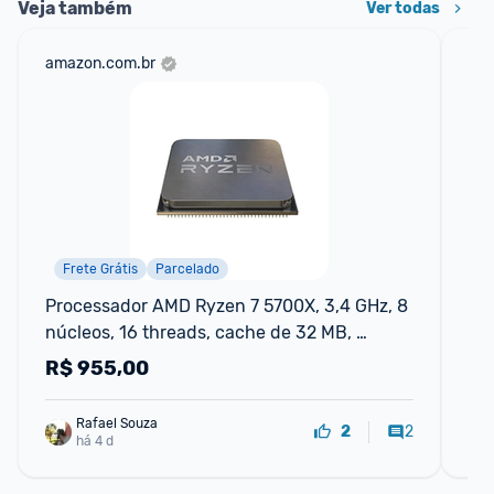
Veja também
Ver todas
amazon.com.br
net
Frete Grátis
Parcelado
Processador AMD Ryzen 7 5700X, 3,4 GHz, 8 
Pr
núcleos, 16 threads, cache de 32 MB, 
(4
soquete AM4, OEM
Th
R$
955,00
R
Rafael Souza
2
2
há 4 d