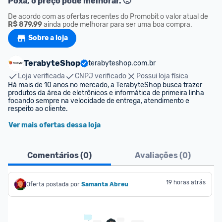
Poxa, o preço pode melhorar. 🙁
De acordo com as ofertas recentes do Promobit o valor atual de
R$ 879,99
 ainda pode melhorar para ser uma boa compra.
Sobre a loja
TerabyteShop
terabyteshop.com.br
Loja verificada
CNPJ verificado
Possui loja física
Há mais de 10 anos no mercado, a TerabyteShop busca trazer 
produtos da área de eletrônicos e informática de primeira linha 
focando sempre na velocidade de entrega, atendimento e 
respeito ao cliente.
Ver mais ofertas dessa loja
Comentários (
0
)
Avaliações (
0
)
19 horas atrás
Oferta postada por
Samanta Abreu