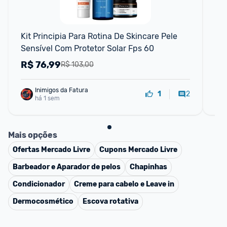
F
Kit Principia Para Rotina De Skincare Pele 
Neu
Sensível Com Protetor Solar Fps 60
Pa
Ki
R$
76,99
R
R$ 103,00
Inimigos da Fatura
2
1
há 1 sem
Mais opções
Ofertas
Mercado Livre
Cupons
Mercado Livre
Barbeador e Aparador de pelos
Chapinhas
Condicionador
Creme para cabelo e Leave in
Dermocosmético
Escova rotativa