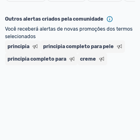
oferta do Promobit
, ou de um vendedor 
Oficial 
Cancelar
ou MercadoLíder Platinum.
Outros alertas criados pela comunidade
E lembre-se:
 você sempre pode contar ajuda da 
Você receberá alertas de novas promoções dos termos 
comunidade para tirar dúvidas ou acionar os 
selecionados
nossos Admins marcando 
@admin
 em um 
comentário ou através do 
Fale com o Promobit.
principia
principia completo para pele
principia completo para
creme