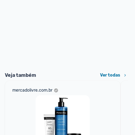
Veja também
Ver todas
mercadolivre.com.br
am