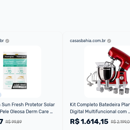
 através do 
Fale com o Promobit.
br
casasbahia.com.br
Sun Fresh Protetor Solar 
Kit Completo Batedeira Plan
 Pele Oleosa Derm Care 
Digital Multifuncional com 
Cor Kit com 2 Unidades 
Acessórios Oster - 220V
7
R$
1.614,15
R$ 99,89
R$ 2.199,