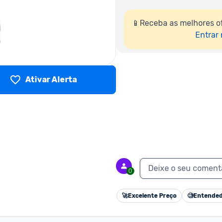
📱Receba as melhores of
Entrar
Ativar Alerta
Deixe o seu coment
0
🚀
Excelente Preço
🧐
Entended