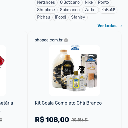
Netshoes
O Boticario
Nike
Ponto
Shoptime
Submarino
Zattini
KaBuM!
Pichau
iFood!
Stanley
Ver todas
shopee.com.br
etária 
Kit Coala Completo Chá Branco
R$
108,00
00
R$ 156,51