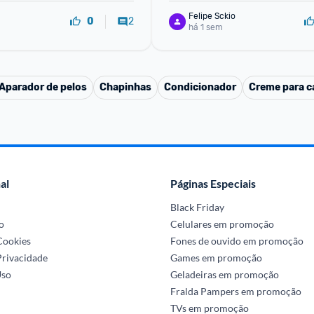
Felipe Sckio
2
0
há 1 sem
Aparador de pelos
Chapinhas
Condicionador
Creme para ca
al
Páginas Especiais
Black Friday
o
Celulares em promoção
 Cookies
Fones de ouvido em promoção
Privacidade
Games em promoção
Uso
Geladeiras em promoção
Fralda Pampers em promoção
TVs em promoção