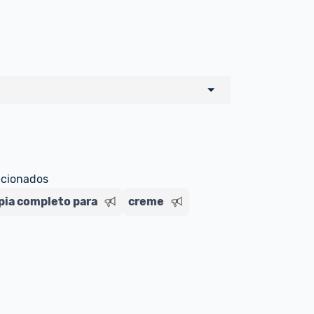
o de todos os sellers e lojas que são 
 por um marketplace, nós indicamos no 
e sinalizamos através da tag 
ecionados
ipia completo para
creme
Livre , você pode ser redirecionado(a) 
ado Livre). Por isso, fique atento e 
ndo o produto 
é o mesmo indicado na 
rcadoLíder Platinum.
ade para tirar dúvidas ou acionar os 