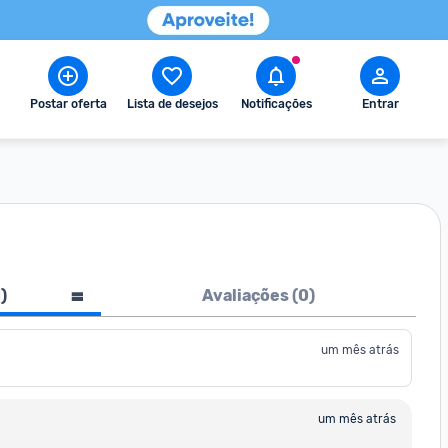
Postar oferta
Lista de desejos
Notificações
Entrar
1
)
Avaliações (
0
)
um mês atrás
um mês atrás