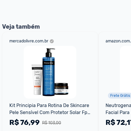
nossos Admins marcando 
@admin
 em um comentário ou
Veja também
mercadolivre.com.br
amazon.com.
Frete Grátis
Kit Principia Para Rotina De Skincare 
Neutrogena 
Pele Sensível Com Protetor Solar Fps 
Facial Para
60
FPS 70 Sem 
R$
76,99
R$
72,1
R$ 103,00
de 40g