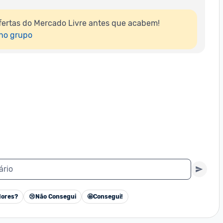
ertas do Mercado Livre antes que acabem!

 no grupo
ário
ores?
😢
Não Consegui
🤩
Consegui!
Cancelar