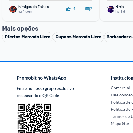
Inimigos da Fatura
Ninja 
2
1
há 1 sem
há 1 d
Mais opções
Ofertas
Mercado Livre
Cupons
Mercado Livre
Barbeador e 
Promobit no WhatsApp
Institucion
Comercial
Entre no nosso grupo exclusivo 
Fale conosc
escaneando o QR Code
Política de
Política de 
Termos de 
Mapa Site