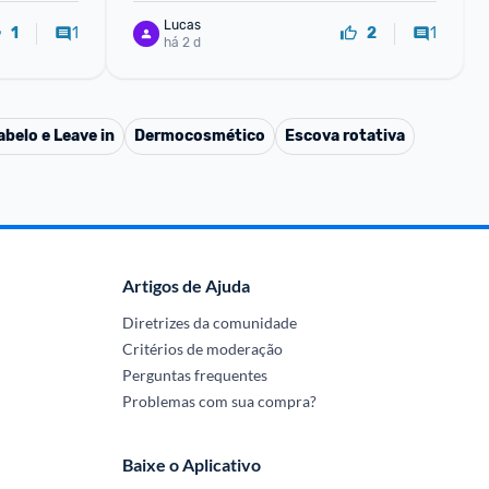
Lucas
1
1
1
2
há 2 d
belo e Leave in
Dermocosmético
Escova rotativa
Artigos de Ajuda
Diretrizes da comunidade
Critérios de moderação
Perguntas frequentes
Problemas com sua compra?
Baixe o Aplicativo