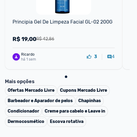
Principia Gel De Limpeza Facial GL-02 200G
Pri
R$
19,00
R
R$ 42,86
Ricardo
4
3
há 1 sem
Mais opções
Ofertas
Mercado Livre
Cupons
Mercado Livre
Barbeador e Aparador de pelos
Chapinhas
Condicionador
Creme para cabelo e Leave in
Dermocosmético
Escova rotativa