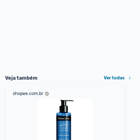
Veja também
Ver todas
shopee.com.br
mer