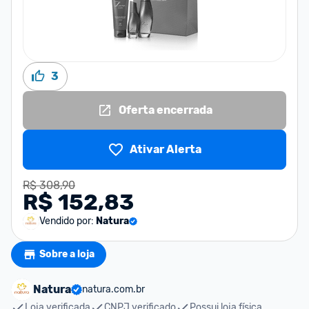
3
Oferta encerrada
Ativar Alerta
R$ 308,90
R$ 152,83
Vendido por:
Natura
Sobre a loja
Natura
natura.com.br
Loja verificada
CNPJ verificado
Possui loja física