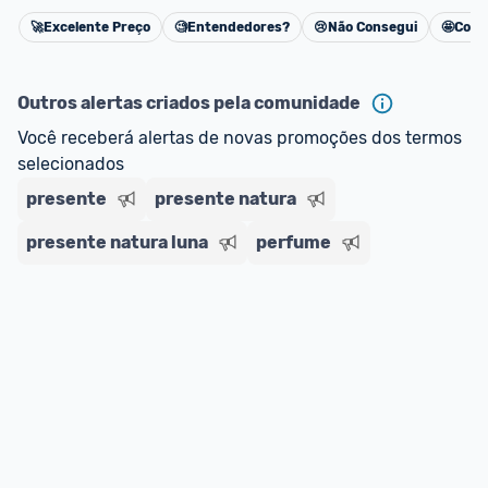
🚀
Excelente Preço
🧐
Entendedores?
😢
Não Consegui
🤩
Cons
Cancelar
Outros alertas criados pela comunidade
Você receberá alertas de novas promoções dos termos 
selecionados
presente
presente natura
presente natura luna
perfume