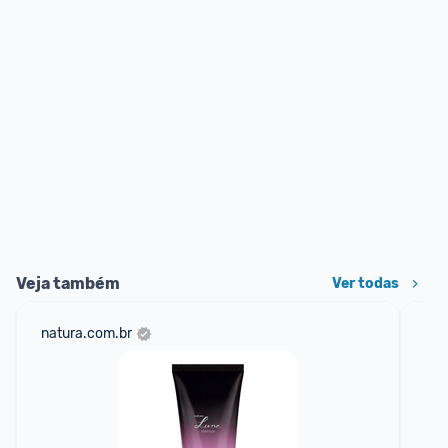
Veja também
Ver todas
natura.com.br
am