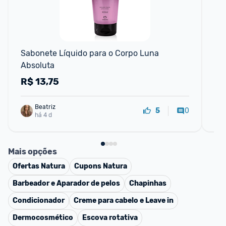
F
Sabonete Líquido para o Corpo Luna 
Ki
Absoluta
Co
Di
R$
13,75
R
Beatriz
0
5
há 4 d
Mais opções
Ofertas
Natura
Cupons
Natura
Barbeador e Aparador de pelos
Chapinhas
Condicionador
Creme para cabelo e Leave in
Dermocosmético
Escova rotativa