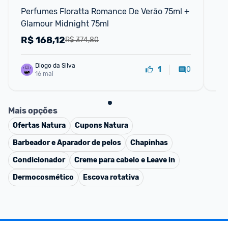
Perfumes Floratta Romance De Verão 75ml + 
Ki
Glamour Midnight 75ml
Co
Di
R$
168,12
R
R$ 374,80
Diogo da Silva
0
1
16 mai
Mais opções
Ofertas
Natura
Cupons
Natura
Barbeador e Aparador de pelos
Chapinhas
Condicionador
Creme para cabelo e Leave in
Dermocosmético
Escova rotativa