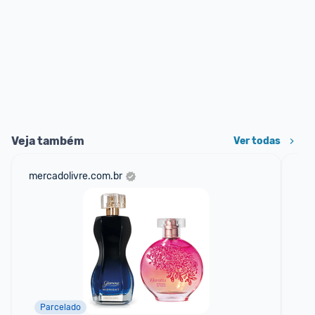
Veja também
Ver todas
mercadolivre.com.br
am
Parcelado
F