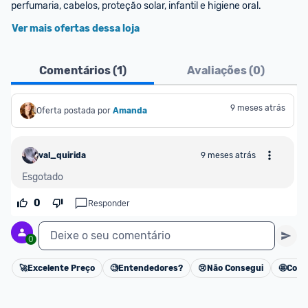
perfumaria, cabelos, proteção solar, infantil e higiene oral.
Ver mais ofertas dessa loja
Comentários (
1
)
Avaliações (
0
)
9 meses atrás
Oferta postada por
Amanda
val_quirida
9 meses atrás
Esgotado
0
Responder
Deixe o seu comentário
0
🚀
Excelente Preço
🧐
Entendedores?
😢
Não Consegui
🤩
Cons
Cancelar