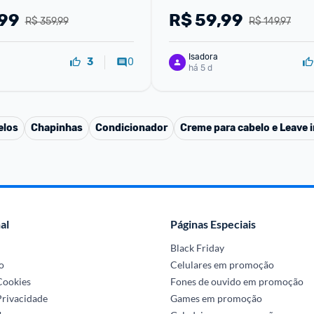
,99
R$
59,99
R$ 359,99
R$ 149,97
Isadora
0
3
há 5 d
elos
Chapinhas
Condicionador
Creme para cabelo e Leave i
al
Páginas Especiais
Black Friday
o
Celulares em promoção
 Cookies
Fones de ouvido em promoção
Privacidade
Games em promoção