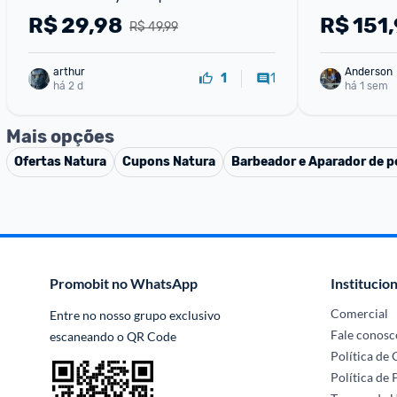
R$
29,98
R$
151
R$ 49,99
arthur
Anderson
1
1
há 2 d
há 1 sem
Mais opções
Ofertas
Natura
Cupons
Natura
Barbeador e Aparador de p
Promobit no WhatsApp
Institucion
Comercial
Entre no nosso grupo exclusivo 
Fale conosc
escaneando o QR Code
Política de
Política de 