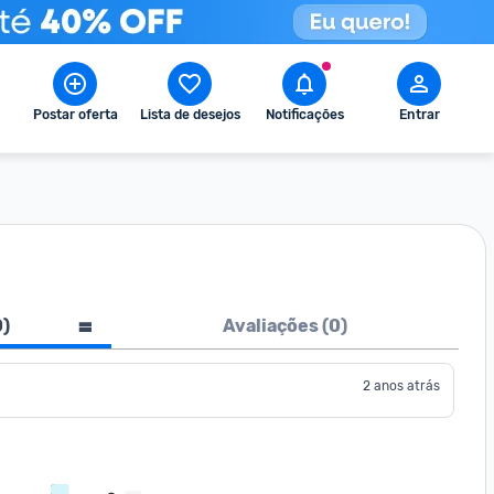
Postar oferta
Lista de desejos
Notificações
Entrar
0
)
Avaliações (
0
)
2 anos atrás