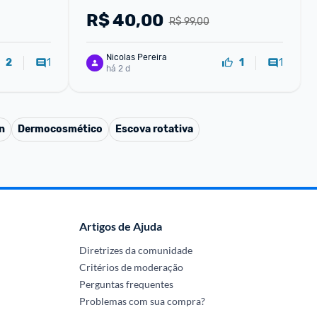
R$
40,00
R$ 99,00
Nicolas Pereira
1
1
2
1
há 2 d
n
Dermocosmético
Escova rotativa
Artigos de Ajuda
Diretrizes da comunidade
Critérios de moderação
Perguntas frequentes
Problemas com sua compra?