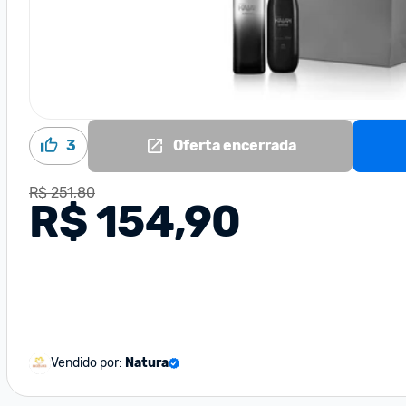
3
Oferta encerrada
R$ 251,80
R$ 154,90
Vendido por:
Natura