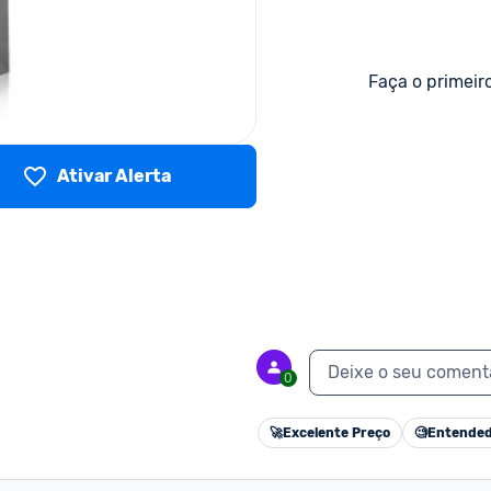
Faça o primeir
Ativar Alerta
Deixe o seu coment
0
🚀
Excelente Preço
🧐
Entended