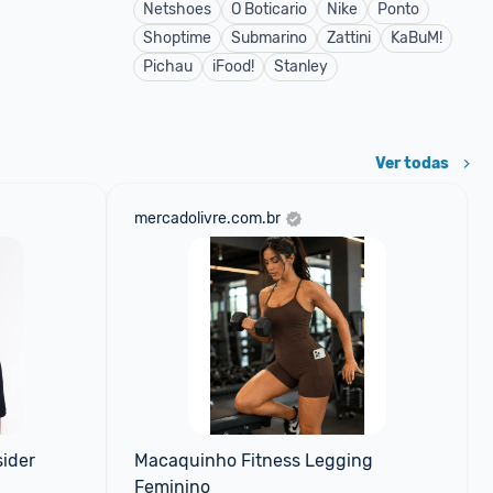
Netshoes
O Boticario
Nike
Ponto
Shoptime
Submarino
Zattini
KaBuM!
Pichau
iFood!
Stanley
Ver todas
mercadolivre.com.br
sider
Macaquinho Fitness Legging 
Feminino