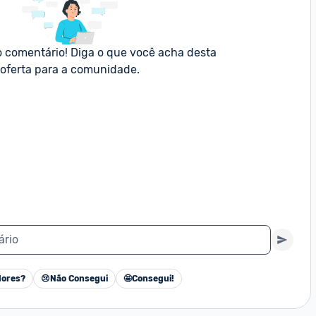
o comentário! Diga o que você acha desta 
oferta para a comunidade.
ário
ores?
😢
Não Consegui
🤩
Consegui!
Cancelar