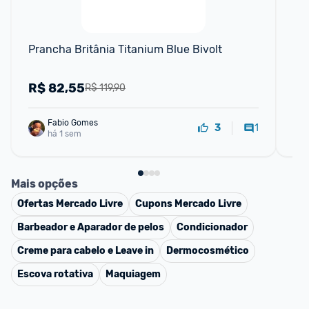
Prancha Britânia Titanium Blue Bivolt
Ca
R$
82,55
R
R$ 119,90
Fabio Gomes
1
3
há 1 sem
Mais opções
Ofertas
Mercado Livre
Cupons
Mercado Livre
Barbeador e Aparador de pelos
Condicionador
Creme para cabelo e Leave in
Dermocosmético
Escova rotativa
Maquiagem