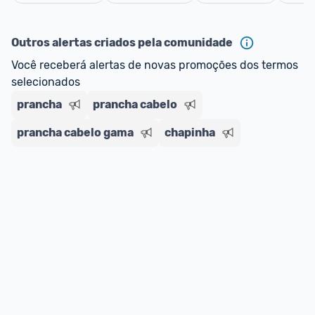
oferta do Promobit
, ou de um vendedor 
Oficial 
Cancelar
ou MercadoLíder Platinum.
Outros alertas criados pela comunidade
E lembre-se:
 você sempre pode contar ajuda da 
Você receberá alertas de novas promoções dos termos 
comunidade para tirar dúvidas ou acionar os 
selecionados
nossos Admins marcando 
@admin
 em um 
comentário ou através do 
Fale com o Promobit.
prancha
prancha cabelo
prancha cabelo gama
chapinha