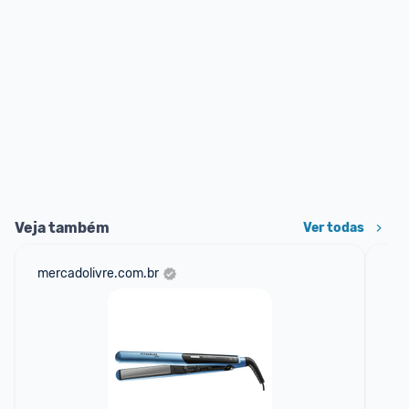
Veja também
Ver todas
mercadolivre.com.br
net