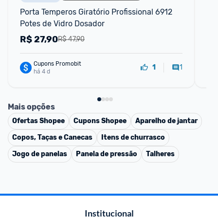
Porta Temperos Giratório Profissional 6912 
He
Potes de Vidro Dosador
Ba
R$
27,90
R
R$ 47,90
Cupons Promobit
1
1
há 4 d
Mais opções
Ofertas
Shopee
Cupons
Shopee
Aparelho de jantar
Copos, Taças e Canecas
Itens de churrasco
Jogo de panelas
Panela de pressão
Talheres
Institucional