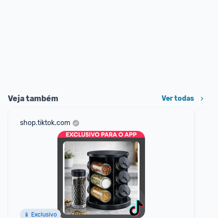
Veja também
Ver todas
shop.tiktok.com
am
F
📱 Exclusivo