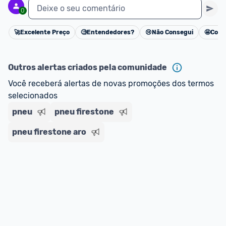
Deixe o seu comentário
0
🚀
Excelente Preço
🧐
Entendedores?
😢
Não Consegui
🤩
Cons
Cancelar
Outros alertas criados pela comunidade
Você receberá alertas de novas promoções dos termos 
selecionados
pneu
pneu firestone
pneu firestone aro