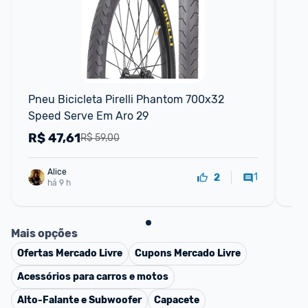
Pneu Bicicleta Pirelli Phantom 700x32 
Kit
Speed Serve Em Aro 29
Re
R$
47,61
R
R$ 59,00
Alice
1
2
há 9 h
Mais opções
Ofertas
Mercado Livre
Cupons
Mercado Livre
Acessórios para carros e motos
Alto-Falante e Subwoofer
Capacete