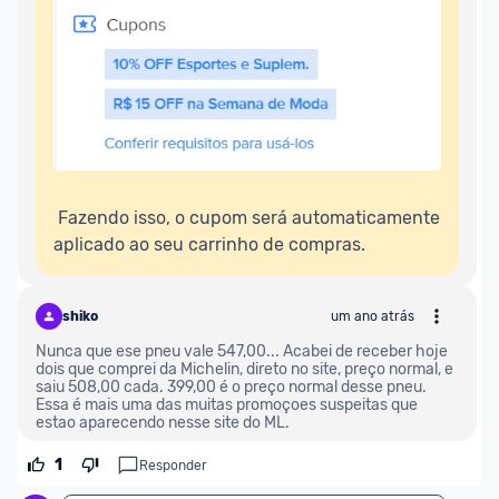
oferta do Promobit
, ou de um vendedor 
Oficial 
ou MercadoLíder Platinum.
E lembre-se:
 você sempre pode contar ajuda da 
comunidade para tirar dúvidas ou acionar os 
nossos Admins marcando 
@admin
 em um 
comentário ou através do 
Fale com o Promobit.
 Fazendo isso, o cupom será automaticamente 
aplicado ao seu carrinho de compras.
shiko
um ano atrás
Nunca que ese pneu vale 547,00... Acabei de receber hoje 
dois que comprei da Michelin, direto no site, preço normal, e 
saiu 508,00 cada. 399,00 é o preço normal desse pneu. 
Essa é mais uma das muitas promoçoes suspeitas que 
estao aparecendo nesse site do ML. 
1
Responder