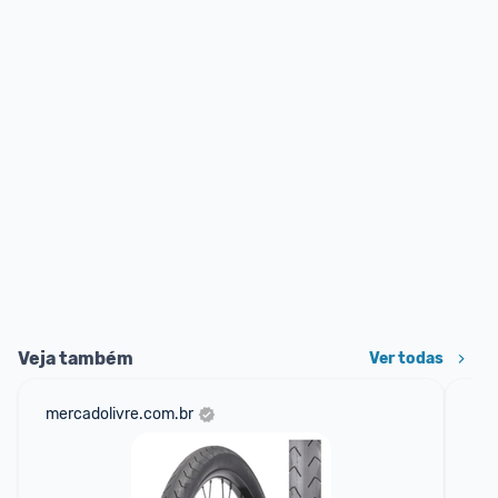
Veja também
Ver todas
mercadolivre.com.br
sho