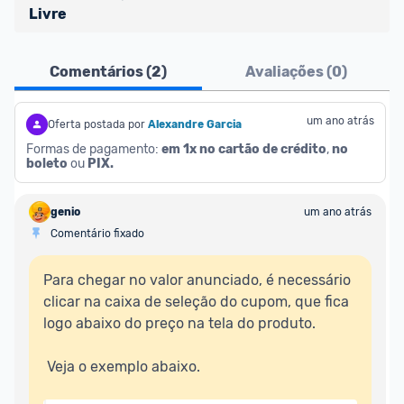
Livre
Atenção comunidade!
Comentários (
2
)
Avaliações (
0
)
Vocês já sabem que no Promobit nós fazemos uma 
avaliação de todos os sellers e lojas que são 
divulgados na plataforma. Em todas as ofertas 
um ano atrás
Oferta postada por
Alexandre Garcia
vendidas por um marketplace, nós indicamos no 
Formas de pagamento: 
em 1x no cartão de crédito
, 
no 
boleto
 ou 
PIX.
campo "Informações adicionais" o 
vendedor 
do 
produto e sinalizamos através da tag 
[Marketplace], que fica logo abaixo do título da 
genio
um ano atrás
oferta.
Comentário fixado
Porém, ao clicar em “Ir à loja” em uma oferta do 
Para chegar no valor anunciado, é necessário 
Mercado Livre , você pode ser redirecionado(a) 
clicar na caixa de seleção do cupom, que fica 
para anúncios de diferentes vendedores (dinâmica 
logo abaixo do preço na tela do produto.  

do Mercado Livre). Por isso, fique atento e sempre 
confira se o vendedor do qual você está 
 Veja o exemplo abaixo.  

adquirindo o produto 
é o mesmo indicado na 