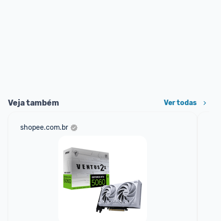
Veja também
Ver todas
shopee.com.br
mer