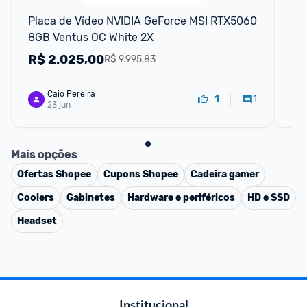
Placa de Vídeo NVIDIA GeForce MSI RTX5060 
Pl
8GB Ventus OC White 2X
Ve
R$
2.025,00
R
R$ 9.995,83
Caio Pereira
1
1
23 jun
Mais opções
Ofertas
Shopee
Cupons
Shopee
Cadeira gamer
Coolers
Gabinetes
Hardware e periféricos
HD e SSD
Headset
Institucional