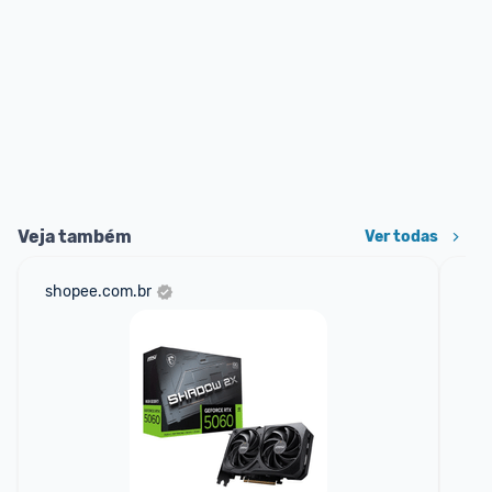
Veja também
Ver todas
shopee.com.br
am