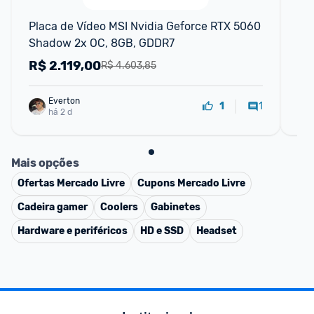
F
Placa de Vídeo MSI Nvidia Geforce RTX 5060 
Pl
Shadow 2x OC, 8GB, GDDR7
8G
R$
2.119,00
R
R$ 4.603,85
Everton
1
1
há 2 d
Mais opções
Ofertas
Mercado Livre
Cupons
Mercado Livre
Cadeira gamer
Coolers
Gabinetes
Hardware e periféricos
HD e SSD
Headset