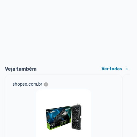
Veja também
Ver todas
shopee.com.br
am