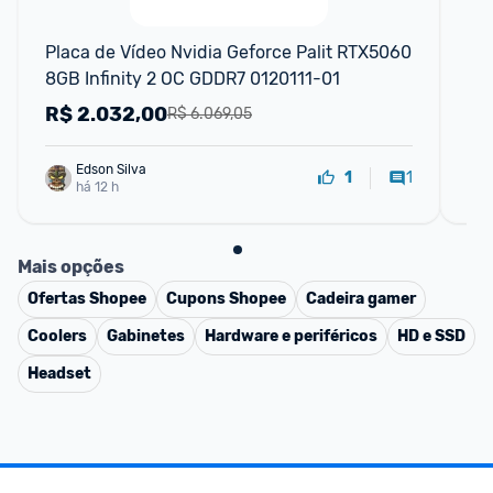
F
Placa de Vídeo Nvidia Geforce Palit RTX5060 
Pla
8GB Infinity 2 OC GDDR7 0120111-01
Wi
R$
2.032,00
R
R$ 6.069,05
Edson Silva
1
1
há 12 h
Mais opções
Ofertas
Shopee
Cupons
Shopee
Cadeira gamer
Coolers
Gabinetes
Hardware e periféricos
HD e SSD
Headset