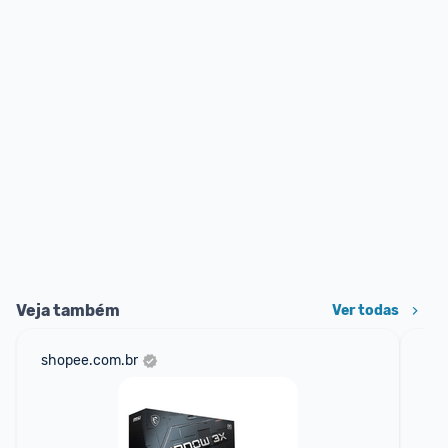
Veja também
Ver todas
shopee.com.br
am