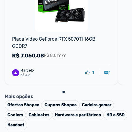
F
Placa Vídeo GeForce RTX 5070TI 16GB 
Pla
GDDR7
Wi
R$
7.060,08
R
R$ 8.019,79
Marcelo
1
1
há 4 d
Mais opções
Ofertas
Shopee
Cupons
Shopee
Cadeira gamer
Coolers
Gabinetes
Hardware e periféricos
HD e SSD
Headset