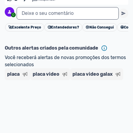
Deixe o seu comentário
0
🚀
Excelente Preço
🧐
Entendedores?
😢
Não Consegui
🤩
Cons
Cancelar
Outros alertas criados pela comunidade
Você receberá alertas de novas promoções dos termos 
selecionados
placa
placa video
placa video galax