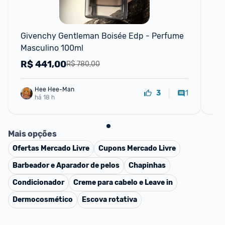
F
Givenchy Gentleman Boisée Edp - Perfume 
Az
Masculino 100ml
Fra
Li
R$
441,00
R
R$ 780,00
Hee Hee-Man
1
3
há 18 h
Mais opções
Ofertas
Mercado Livre
Cupons
Mercado Livre
Barbeador e Aparador de pelos
Chapinhas
Condicionador
Creme para cabelo e Leave in
Dermocosmético
Escova rotativa