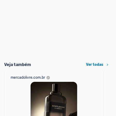
Veja também
Ver todas
mercadolivre.com.br
am