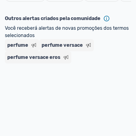
oferta do Promobit
, ou de um vendedor 
Oficial 
Cancelar
ou MercadoLíder Platinum.
Outros alertas criados pela comunidade
E lembre-se:
 você sempre pode contar ajuda da 
Você receberá alertas de novas promoções dos termos 
comunidade para tirar dúvidas ou acionar os 
selecionados
nossos Admins marcando 
@admin
 em um 
comentário ou através do 
Fale com o Promobit.
perfume
perfume versace
perfume versace eros