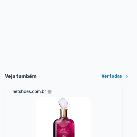
Veja também
Ver todas
netshoes.com.br
mer