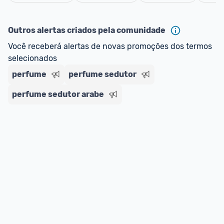
oferta do Promobit
, ou de um vendedor 
Oficial 
Cancelar
ou MercadoLíder Platinum.
Outros alertas criados pela comunidade
E lembre-se:
 você sempre pode contar ajuda da 
Você receberá alertas de novas promoções dos termos 
comunidade para tirar dúvidas ou acionar os 
selecionados
nossos Admins marcando 
@admin
 em um 
comentário ou através do 
Fale com o Promobit.
perfume
perfume sedutor
perfume sedutor arabe