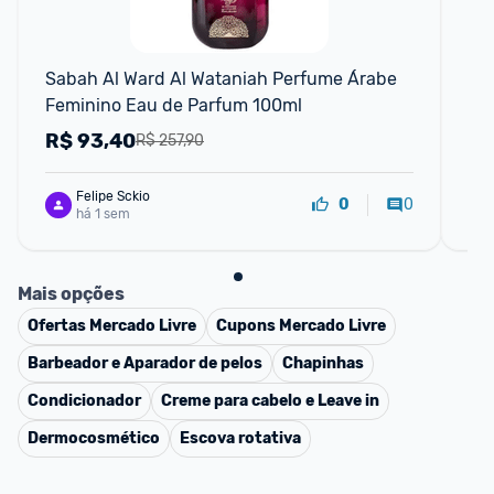
Sabah Al Ward Al Wataniah Perfume Árabe 
Pe
Feminino Eau de Parfum 100ml
10
R$
93,40
R
R$ 257,90
Felipe Sckio
0
0
há 1 sem
Mais opções
Ofertas
Mercado Livre
Cupons
Mercado Livre
Barbeador e Aparador de pelos
Chapinhas
Condicionador
Creme para cabelo e Leave in
Dermocosmético
Escova rotativa