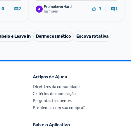
PromoloverHard
2
1
0
1
há 1 sem
belo e Leave in
Dermocosmético
Escova rotativa
Artigos de Ajuda
Diretrizes da comunidade
Critérios de moderação
Perguntas frequentes
Problemas com sua compra?
Baixe o Aplicativo