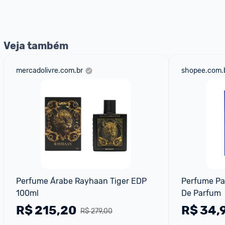
nossos Admins marcando 
@admin
 em um comentário ou
Veja também
mercadolivre.com.br
shopee.com.
Perfume Árabe Rayhaan Tiger EDP 
Perfume Pat
100ml
De Parfum
R$
215,20
R$
34,
R$ 279,00