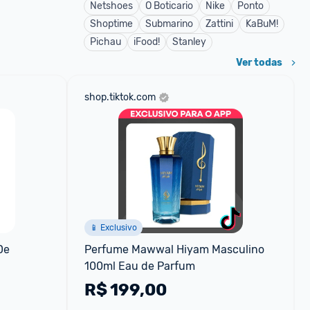
Netshoes
O Boticario
Nike
Ponto
Shoptime
Submarino
Zattini
KaBuM!
Pichau
iFood!
Stanley
Ver todas
shop.tiktok.com
📱 Exclusivo
e 
Perfume Mawwal Hiyam Masculino 
100ml Eau de Parfum
R$
199,00