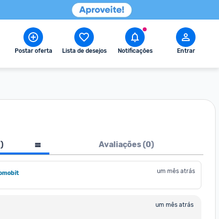
Postar oferta
Lista de desejos
Notificações
Entrar
1
)
Avaliações (
0
)
um mês atrás
omobit
um mês atrás