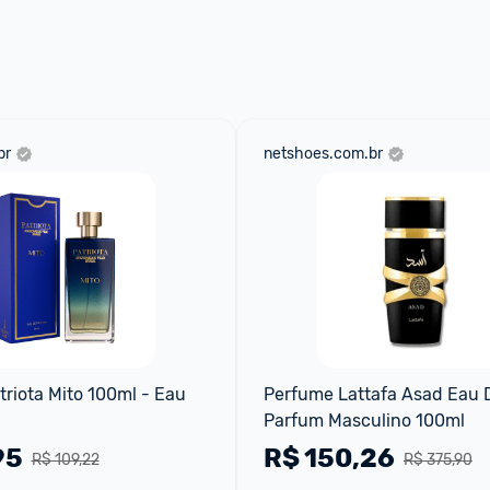
 através do 
Fale com o Promobit.
br
netshoes.com.br
riota Mito 100ml - Eau 
Perfume Lattafa Asad Eau D
Parfum Masculino 100ml
95
R$
150,26
R$ 109,22
R$ 375,90