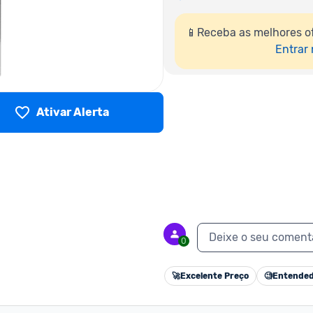
📱Receba as melhores of
Entrar
Ativar Alerta
Deixe o seu coment
0
🚀
Excelente Preço
🧐
Entended