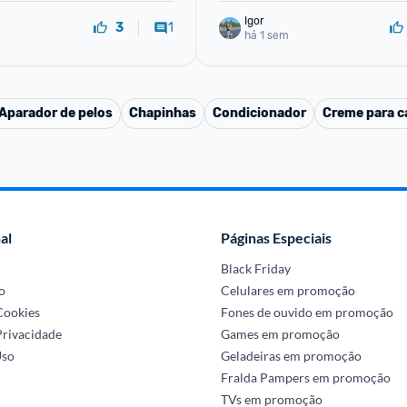
Igor
1
3
há 1 sem
Aparador de pelos
Chapinhas
Condicionador
Creme para ca
al
Páginas Especiais
Black Friday
o
Celulares em promoção
 Cookies
Fones de ouvido em promoção
Privacidade
Games em promoção
Uso
Geladeiras em promoção
Fralda Pampers em promoção
TVs em promoção