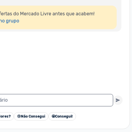
ertas do Mercado Livre antes que acabem!

 no grupo
ário
ores?
😢
Não Consegui
🤩
Consegui!
Cancelar