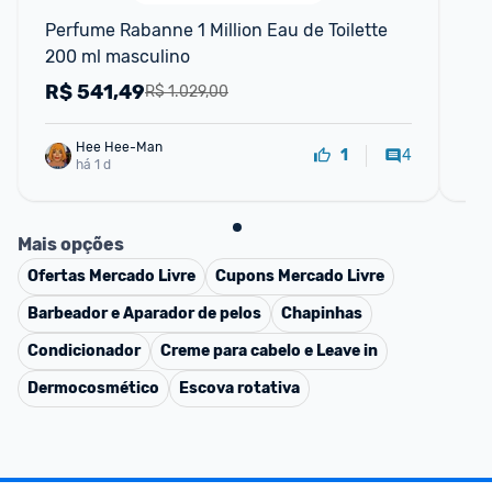
Perfume Rabanne 1 Million Eau de Toilette 
Ar
200 ml masculino
20
Ref
R$
541,49
R
R$ 1.029,00
Hee Hee-Man
4
1
há 1 d
Mais opções
Ofertas
Mercado Livre
Cupons
Mercado Livre
Barbeador e Aparador de pelos
Chapinhas
Condicionador
Creme para cabelo e Leave in
Dermocosmético
Escova rotativa