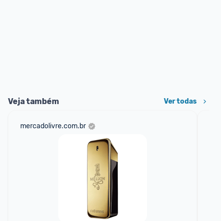
Veja também
Ver todas
mercadolivre.com.br
am
F