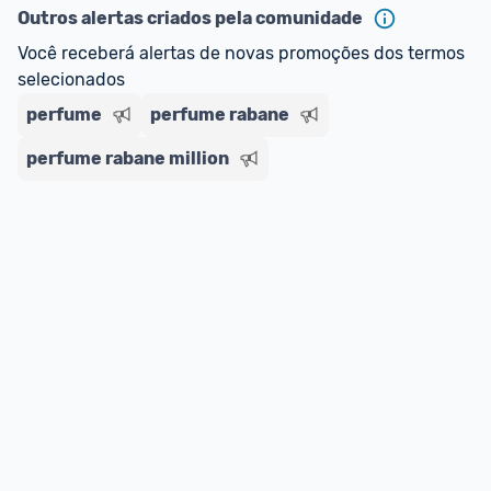
ou MercadoLíder Platinum.
Outros alertas criados pela comunidade
Você receberá alertas de novas promoções dos termos 
E lembre-se:
 você sempre pode contar ajuda da 
selecionados
comunidade para tirar dúvidas ou acionar os 
perfume
nossos Admins marcando 
perfume rabane
@admin
 em um 
comentário ou através do 
Fale com o Promobit.
perfume rabane million