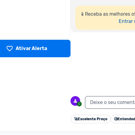
📱Receba as melhores of
Entrar
Ativar Alerta
Deixe o seu coment
0
🚀
Excelente Preço
🧐
Entended