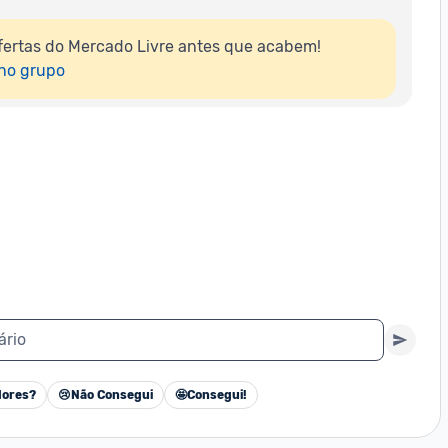
ertas do Mercado Livre antes que acabem!

 no grupo
ário
ores?
😢
Não Consegui
🤩
Consegui!
Cancelar