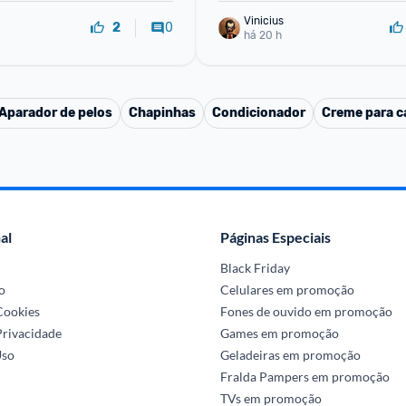
Vinicius
0
2
há 20 h
Aparador de pelos
Chapinhas
Condicionador
Creme para ca
al
Páginas Especiais
Black Friday
o
Celulares em promoção
 Cookies
Fones de ouvido em promoção
Privacidade
Games em promoção
Uso
Geladeiras em promoção
Fralda Pampers em promoção
TVs em promoção