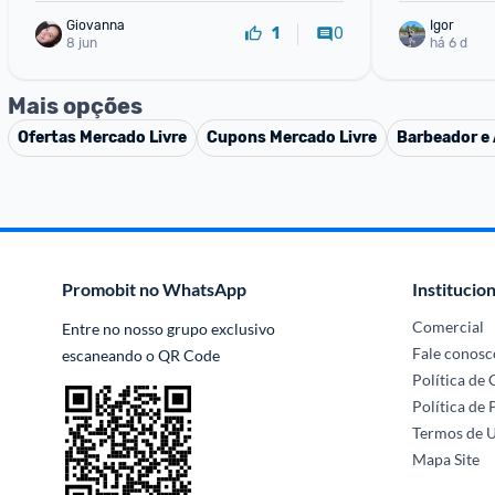
Giovanna
Igor
0
1
8 jun
há 6 d
Mais opções
Ofertas
Mercado Livre
Cupons
Mercado Livre
Barbeador e 
Promobit no WhatsApp
Institucion
Comercial
Entre no nosso grupo exclusivo 
Fale conosc
escaneando o QR Code
Política de
Política de 
Termos de 
Mapa Site