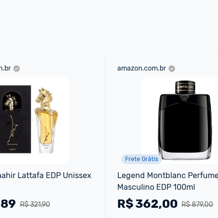
 através do 
Fale com o Promobit.
.br
amazon.com.br
Frete Grátis
hir Lattafa EDP Unissex 
Legend Montblanc Perfume
Masculino EDP 100ml
,89
R$
362,00
R$ 321,90
R$ 879,00