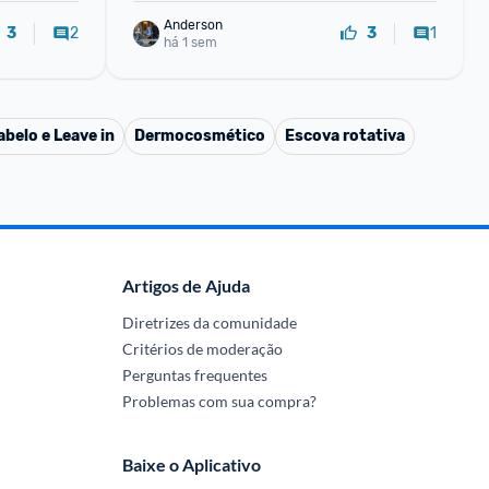
Anderson
2
1
3
3
há 1 sem
belo e Leave in
Dermocosmético
Escova rotativa
Artigos de Ajuda
Diretrizes da comunidade
Critérios de moderação
Perguntas frequentes
Problemas com sua compra?
Baixe o Aplicativo