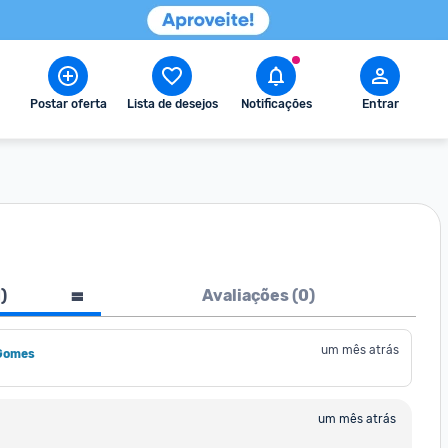
Postar oferta
Lista de desejos
Notificações
Entrar
1
)
Avaliações (
0
)
um mês atrás
Gomes
um mês atrás