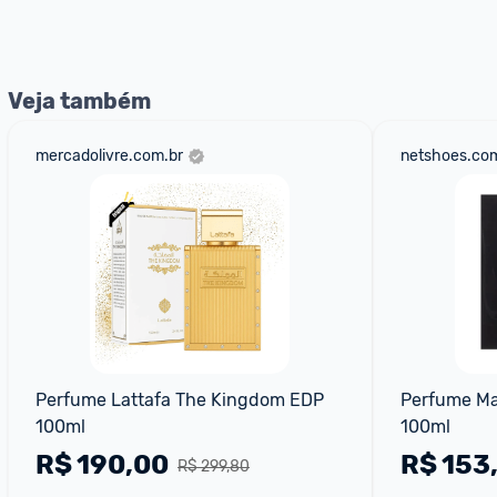
nossos Admins marcando 
@admin
 em um comentário ou
Veja também
mercadolivre.com.br
netshoes.com
Perfume Lattafa The Kingdom EDP 
Perfume Maa
100ml
100ml
R$
190,00
R$
153
R$ 299,80