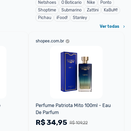
Netshoes
O Boticario
Nike
Ponto
Shoptime
Submarino
Zattini
KaBuM!
Pichau
iFood!
Stanley
Ver todas
shopee.com.br
 
Perfume Patriota Mito 100ml - Eau 
De Parfum
R$
34,95
R$ 109,22