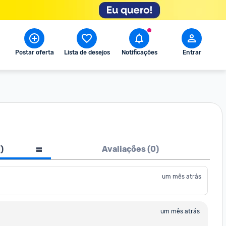
Postar oferta
Lista de desejos
Notificações
Entrar
1
)
Avaliações (
0
)
um mês atrás
um mês atrás