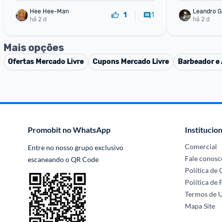
Hee Hee-Man
Leandro G
1
1
há 2 d
há 2 d
Mais opções
Ofertas
Mercado Livre
Cupons
Mercado Livre
Barbeador e 
Promobit no WhatsApp
Institucion
Comercial
Entre no nosso grupo exclusivo 
Fale conosc
escaneando o QR Code
Política de
Política de 
Termos de 
Mapa Site