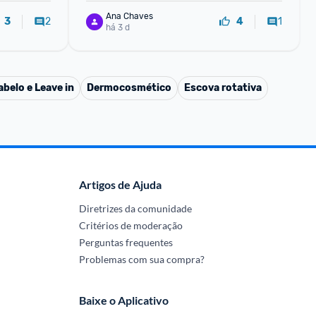
Ana Chaves
2
1
3
4
há 3 d
belo e Leave in
Dermocosmético
Escova rotativa
Artigos de Ajuda
Diretrizes da comunidade
Critérios de moderação
Perguntas frequentes
Problemas com sua compra?
Baixe o Aplicativo