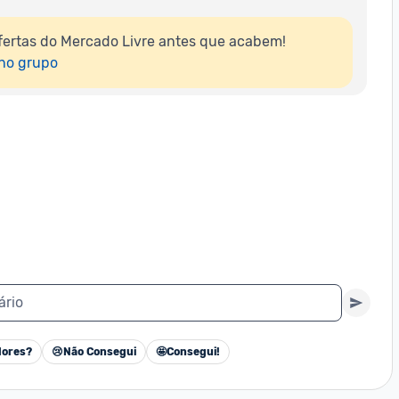
ertas do Mercado Livre antes que acabem!

 no grupo
ário
ores?
😢
Não Consegui
🤩
Consegui!
Cancelar