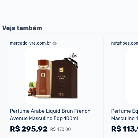
nossos Admins marcando 
@admin
 em um comentário ou
Veja também
mercadolivre.com.br
netshoes.com
Perfume Árabe Liquid Brun French 
Perfume Eq
Avenue Masculino Edp 100ml
Masculino 1
R$
295,92
R$
113
R$ 470,00