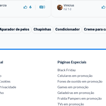
arcia
Vinicius
0
6
há 1 d
Aparador de pelos
Chapinhas
Condicionador
Creme para ca
al
Páginas Especiais
Black Friday
o
Celulares em promoção
 Cookies
Fones de ouvido em promoção
Privacidade
Games em promoção
Uso
Geladeiras em promoção
Fralda Pampers em promoção
TVs em promoção