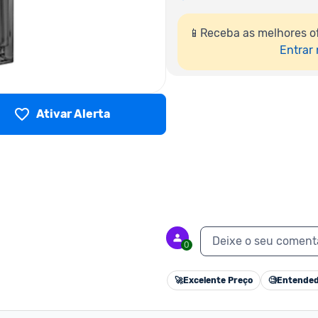
📱Receba as melhores of
Entrar
Ativar Alerta
Deixe o seu coment
0
🚀
Excelente Preço
🧐
Entended