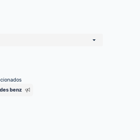
o de todos os sellers e lojas que são 
 por um marketplace, nós indicamos no 
e sinalizamos através da tag 
ecionados
des benz
Livre , você pode ser redirecionado(a) 
ado Livre). Por isso, fique atento e 
ndo o produto 
é o mesmo indicado na 
rcadoLíder Platinum.
ade para tirar dúvidas ou acionar os 