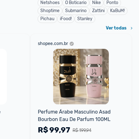
Netshoes
O Boticario
Nike
Ponto
Shoptime
Submarino
Zattini
KaBuM!
Pichau
iFood!
Stanley
Ver todas
shopee.com.br
 
Perfume Árabe Masculino Asad 
Bourbon Eau De Parfum 100ML
R$
99,97
R$ 199,94