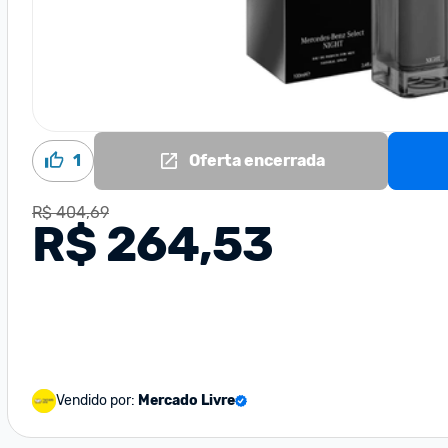
1
Oferta encerrada
R$ 404,69
R$ 264,53
Vendido por:
Mercado Livre