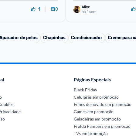
Alice
0
1
há 1 sem
Aparador de pelos
Chapinhas
Condicionador
Creme para ca
al
Páginas Especiais
Black Friday
o
Celulares em promoção
 Cookies
Fones de ouvido em promoção
Privacidade
Games em promoção
Uso
Geladeiras em promoção
Fralda Pampers em promoção
TVs em promoção