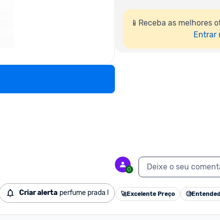
📱Receba as melhores of
Entrar
Deixe o seu coment
0
Criar alerta
perfume prada l
🚀
Excelente Preço
🧐
Entended