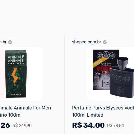
 através do 
Fale com o Promobit.
.br
shopee.com.br
imale Animale For Men 
Perfume Parys Elysees Vodk
ino 100ml
100ml Limited
,26
R$
34,00
R$ 249,90
R$ 78,54