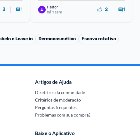
Heitor
1
1
3
2
há 1 sem
belo e Leave in
Dermocosmético
Escova rotativa
Artigos de Ajuda
Diretrizes da comunidade
Critérios de moderação
Perguntas frequentes
Problemas com sua compra?
Baixe o Aplicativo