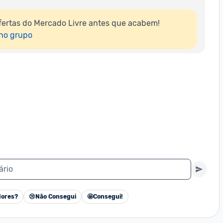
ertas do Mercado Livre antes que acabem!

 no grupo
ário
ores?
😢
Não Consegui
🤩
Consegui!
Cancelar