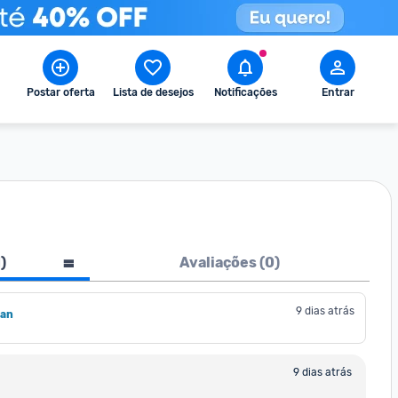
Postar oferta
Lista de desejos
Notificações
Entrar
1
)
Avaliações (
0
)
9 dias atrás
man
9 dias atrás