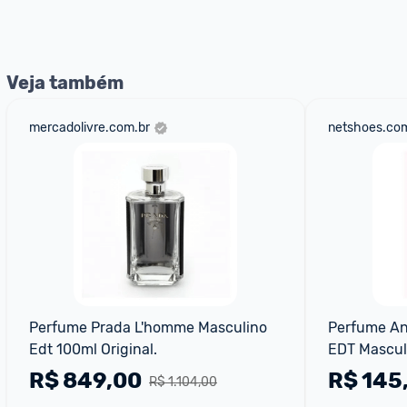
nossos Admins marcando 
@admin
 em um comentário ou
Veja também
mercadolivre.com.br
netshoes.com
Perfume Prada L'homme Masculino 
Perfume An
Edt 100ml Original.
EDT Mascul
R$
849,00
R$
145
R$ 1.104,00