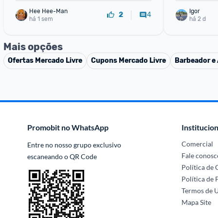
Hee Hee-Man
Igor
4
2
há 1 sem
há 2 d
Mais opções
Ofertas
Mercado Livre
Cupons
Mercado Livre
Barbeador e 
Promobit no WhatsApp
Institucion
Comercial
Entre no nosso grupo exclusivo 
Fale conosc
escaneando o QR Code
Política de
Política de 
Termos de 
Mapa Site