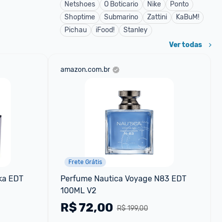
Netshoes
O Boticario
Nike
Ponto
Shoptime
Submarino
Zattini
KaBuM!
Pichau
iFood!
Stanley
Ver todas
amazon.com.br
Frete Grátis
a EDT 
Perfume Nautica Voyage N83 EDT 
100ML V2
R$
72,00
R$ 199,00