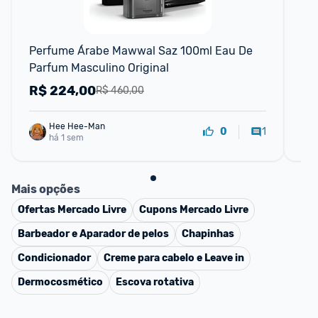
Perfume Árabe Mawwal Saz 100ml Eau De 
Pe
Parfum Masculino Original
Ea
R$
224,00
R
R$ 460,00
Hee Hee-Man
1
0
há 1 sem
Mais opções
Ofertas
Mercado Livre
Cupons
Mercado Livre
Barbeador e Aparador de pelos
Chapinhas
Condicionador
Creme para cabelo e Leave in
Dermocosmético
Escova rotativa