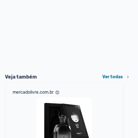
Veja também
Ver todas
mercadolivre.com.br
sho