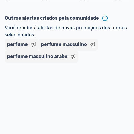
oferta do Promobit
, ou de um vendedor 
Oficial 
Cancelar
ou MercadoLíder Platinum.
Outros alertas criados pela comunidade
E lembre-se:
 você sempre pode contar ajuda da 
Você receberá alertas de novas promoções dos termos 
comunidade para tirar dúvidas ou acionar os 
selecionados
nossos Admins marcando 
@admin
 em um 
comentário ou através do 
Fale com o Promobit.
perfume
perfume masculino
perfume masculino arabe