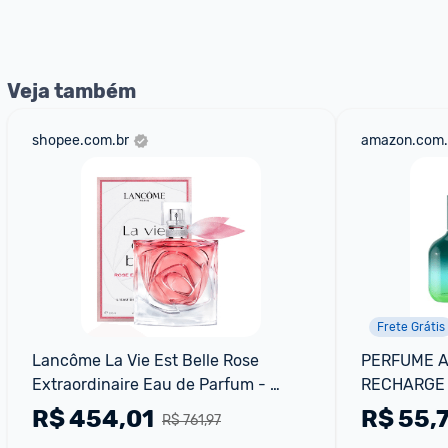
nossos Admins marcando 
@admin
 em um comentário ou
Veja também
shopee.com.br
amazon.com.
Frete Grátis
Lancôme La Vie Est Belle Rose 
PERFUME AD
Extraordinaire Eau de Parfum - 
RECHARGE 
Perfume Feminino 100ml
R$
454,01
R$
55,
R$ 761,97