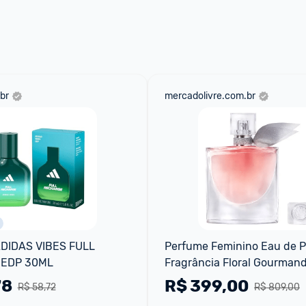
 através do 
Fale com o Promobit.
br
mercadolivre.com.br
IDAS VIBES FULL 
Perfume Feminino Eau de P
EDP 30ML
Fragrância Floral Gourmand
Inebriante com Notas de Íris
78
R$
399,00
R$ 58,72
R$ 809,00
Baunilha e Pralinê La Vie Est