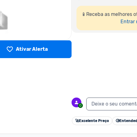
📱Receba as melhores of
Entrar
Ativar Alerta
Deixe o seu coment
0
🚀
Excelente Preço
🧐
Entended