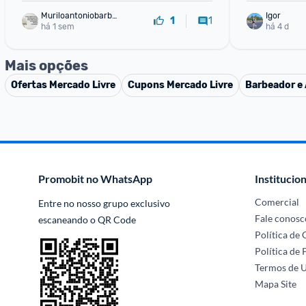
Muriloantoniobarbo
Igor
1
1
sa
há 1 sem
há 4 d
Mais opções
Ofertas
Mercado Livre
Cupons
Mercado Livre
Barbeador e 
Promobit no WhatsApp
Institucion
Comercial
Entre no nosso grupo exclusivo 
Fale conosc
escaneando o QR Code
Política de
Política de 
Termos de 
Mapa Site