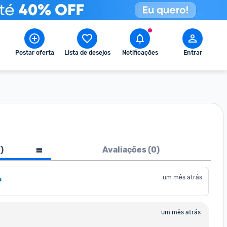
Postar oferta
Lista de desejos
Notificações
Entrar
1
)
Avaliações (
0
)
um mês atrás
a
um mês atrás