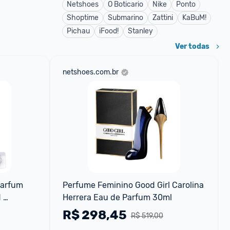
Netshoes
O Boticario
Nike
Ponto
Shoptime
Submarino
Zattini
KaBuM!
Pichau
iFood!
Stanley
Ver todas
netshoes.com.br
arfum 
Perfume Feminino Good Girl Carolina 
 
Herrera Eau de Parfum 30ml
 Nobre, 
R$
298,45
R$ 519,00
 Belle 