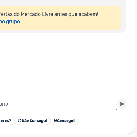
ertas do Mercado Livre antes que acabem!

 no grupo
ário
ores?
😢
Não Consegui
🤩
Consegui!
Cancelar