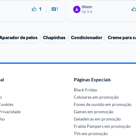
Lancôme, Frasco
Gilson
1
1
há 3 d
Aparador de pelos
Chapinhas
Condicionador
Creme para ca
al
Páginas Especiais
Black Friday
o
Celulares em promoção
 Cookies
Fones de ouvido em promoção
Privacidade
Games em promoção
Uso
Geladeiras em promoção
Fralda Pampers em promoção
TVs em promoção