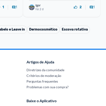
Igor
1
1
1
2
há 2 d
belo e Leave in
Dermocosmético
Escova rotativa
Artigos de Ajuda
Diretrizes da comunidade
Critérios de moderação
Perguntas frequentes
Problemas com sua compra?
Baixe o Aplicativo