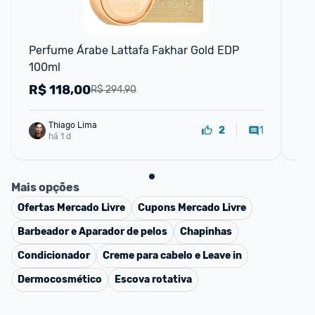
Perfume Árabe Lattafa Fakhar Gold EDP 
Pe
100ml
R$
118,00
R
R$ 294,90
Thiago Lima
1
2
há 1 d
Mais opções
Ofertas
Mercado Livre
Cupons
Mercado Livre
Barbeador e Aparador de pelos
Chapinhas
Condicionador
Creme para cabelo e Leave in
Dermocosmético
Escova rotativa