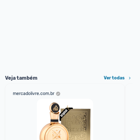
Veja também
Ver todas
mercadolivre.com.br
net