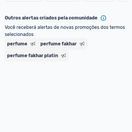
oferta do Promobit
, ou de um vendedor 
Oficial 
Cancelar
ou MercadoLíder Platinum.
Outros alertas criados pela comunidade
E lembre-se:
 você sempre pode contar ajuda da 
Você receberá alertas de novas promoções dos termos 
comunidade para tirar dúvidas ou acionar os 
selecionados
nossos Admins marcando 
@admin
 em um 
comentário ou através do 
Fale com o Promobit.
perfume
perfume fakhar
perfume fakhar platin