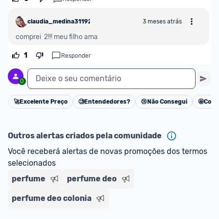
claudia_medina31192
3 meses atrás
comprei  2!!! meu filho ama
1
Responder
Deixe o seu comentário
0
🚀
Excelente Preço
🧐
Entendedores?
😢
Não Consegui
🤩
Cons
Cancelar
Outros alertas criados pela comunidade
Você receberá alertas de novas promoções dos termos 
selecionados
perfume
perfume deo
perfume deo colonia