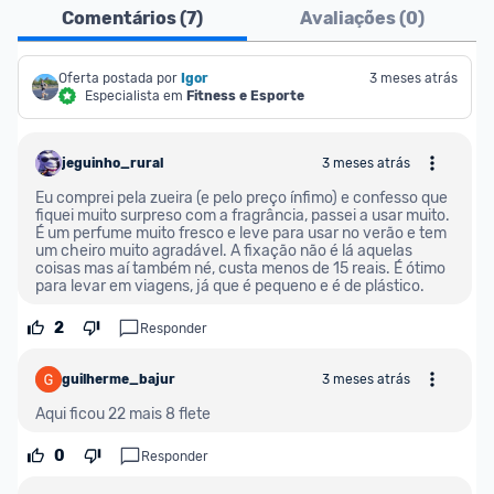
Ofertas do Shopee agora são aceitas no Promobit!
Comentários (
7
)
Avaliações (
0
)
Para maior segurança da comunidade, somente 
são aceitas ofertas de 
Oferta postada por
Igor
Lojas Oficiais
, ou seja, 
3 meses atrás
Especialista em
Fitness e Esporte
vendedores que representam empresas validadas 
pelo Shopee.
jeguinho_rural
3 meses atrás
As promoções são verificadas normalmente e os 
Eu comprei pela zueira (e pelo preço ínfimo) e confesso que 
preços devem estar na média ou abaixo da média 
fiquei muito surpreso com a fragrância, passei a usar muito. 
É um perfume muito fresco e leve para usar no verão e tem 
dos últimos 3 meses, assim como promoções de 
um cheiro muito agradável. A fixação não é lá aquelas 
outras lojas.
coisas mas aí também né, custa menos de 15 reais. É ótimo 
para levar em viagens, já que é pequeno e é de plástico.
2
Responder
guilherme_bajur
3 meses atrás
Aqui ficou 22 mais 8 flete
0
Responder