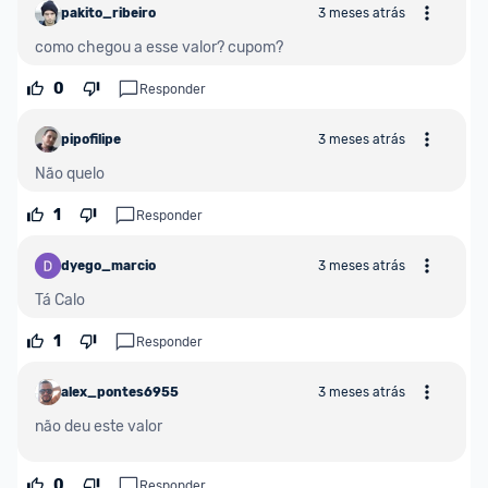
pakito_ribeiro
3 meses atrás
como chegou a esse valor? cupom?
0
Responder
pipofilipe
3 meses atrás
Não quelo
1
Responder
dyego_marcio
3 meses atrás
Tá Calo
1
Responder
alex_pontes6955
3 meses atrás
não deu este valor 
0
Responder