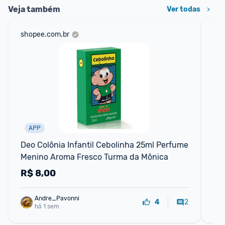
Veja também
Ver todas
shopee.com.br
mer
APP
P
Deo Colônia Infantil Cebolinha 25ml Perfume 
Pe
Menino Aroma Fresco Turma da Mônica
Tu
R$
8,00
R
Andre_Pavonni
2
4
há 1 sem