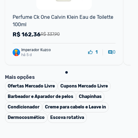
F
Perfume Ck One Calvin Klein Eau de Toilette 
Cal
100ml
R$
162,36
R
R$ 337,90
Imperador Kuzco
0
1
há 5 d
Mais opções
Ofertas
Mercado Livre
Cupons
Mercado Livre
Barbeador e Aparador de pelos
Chapinhas
Condicionador
Creme para cabelo e Leave in
Dermocosmético
Escova rotativa