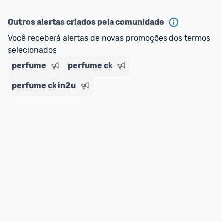
ou MercadoLíder Platinum.
Outros alertas criados pela comunidade
E lembre-se:
 você sempre pode contar ajuda da 
Você receberá alertas de novas promoções dos termos 
comunidade para tirar dúvidas ou acionar os 
selecionados
nossos Admins marcando 
@admin
 em um 
comentário ou através do 
Fale com o Promobit.
perfume
perfume ck
perfume ck in2u