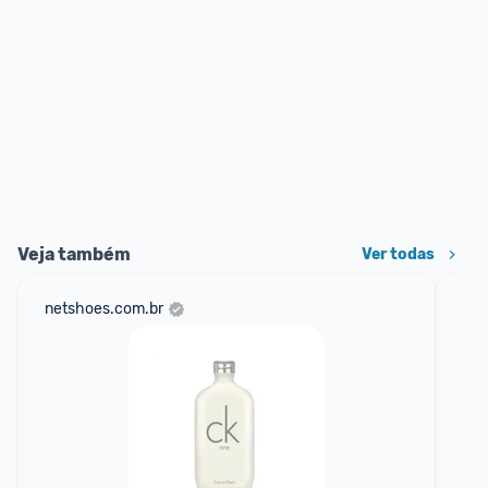
Veja também
Ver todas
netshoes.com.br
am