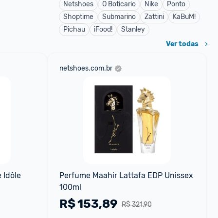
Netshoes
O Boticario
Nike
Ponto
Shoptime
Submarino
Zattini
KaBuM!
Pichau
iFood!
Stanley
Ver todas
netshoes.com.br
Idôle 
Perfume Maahir Lattafa EDP Unissex 
100ml
R$
153,89
R$ 321,90