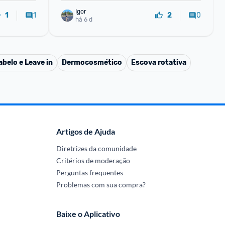
Igor
1
0
1
2
há 6 d
belo e Leave in
Dermocosmético
Escova rotativa
Artigos de Ajuda
Diretrizes da comunidade
Critérios de moderação
Perguntas frequentes
Problemas com sua compra?
Baixe o Aplicativo