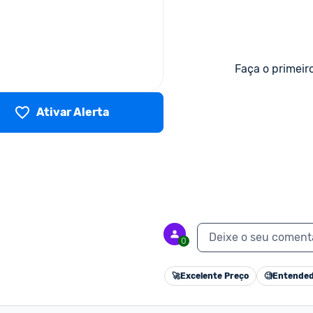
Faça o primeir
Ativar Alerta
Deixe o seu coment
0
🚀
Excelente Preço
🧐
Entended