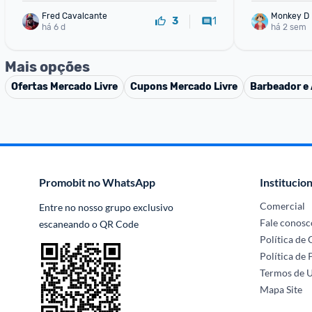
Fred Cavalcante
Monkey D 
1
3
há 6 d
há 2 sem
Mais opções
Ofertas
Mercado Livre
Cupons
Mercado Livre
Barbeador e 
Promobit no WhatsApp
Institucion
Comercial
Entre no nosso grupo exclusivo 
Fale conosc
escaneando o QR Code
Política de
Política de 
Termos de 
Mapa Site