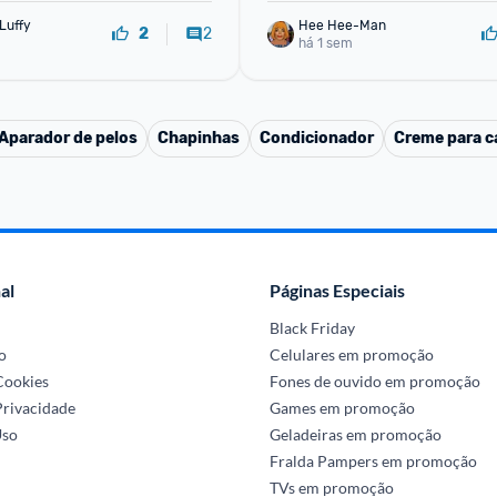
Luffy
Hee Hee-Man
2
2
há 1 sem
Aparador de pelos
Chapinhas
Condicionador
Creme para ca
al
Páginas Especiais
Black Friday
o
Celulares em promoção
 Cookies
Fones de ouvido em promoção
Privacidade
Games em promoção
Uso
Geladeiras em promoção
Fralda Pampers em promoção
TVs em promoção