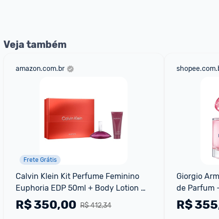
nossos Admins marcando 
@admin
 em um comentário ou
Veja também
amazon.com.br
shopee.com.
Frete Grátis
Calvin Klein Kit Perfume Feminino 
Giorgio Arm
Euphoria EDP 50ml + Body Lotion 
de Parfum 
100ml
R$
350,00
R$
355
R$ 412,34