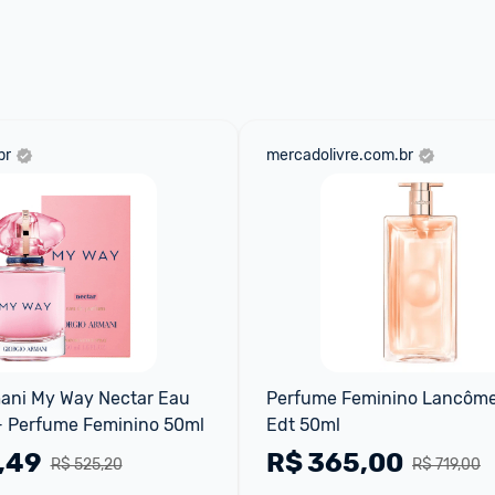
 através do 
Fale com o Promobit.
br
mercadolivre.com.br
ani My Way Nectar Eau 
Perfume Feminino Lancôme 
- Perfume Feminino 50ml
Edt 50ml
,49
R$
365,00
R$ 525,20
R$ 719,00