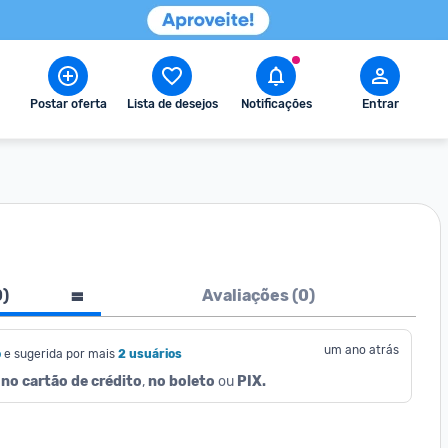
Postar oferta
Lista de desejos
Notificações
Entrar
0
)
Avaliações (
0
)
um ano atrás
o
e sugerida por mais
2 usuários
no cartão de crédito
, 
no boleto
 ou 
PIX.