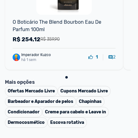
O Boticário The Blend Bourbon Eau De 
Pe
Parfum 100ml
R$
254,12
R
R$ 359,90
Imperador Kuzco
2
1
há 1 sem
Mais opções
Ofertas
Mercado Livre
Cupons
Mercado Livre
Barbeador e Aparador de pelos
Chapinhas
Condicionador
Creme para cabelo e Leave in
Dermocosmético
Escova rotativa