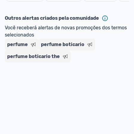
oferta do Promobit
, ou de um vendedor 
Oficial 
Cancelar
ou MercadoLíder Platinum.
Outros alertas criados pela comunidade
E lembre-se:
 você sempre pode contar ajuda da 
Você receberá alertas de novas promoções dos termos 
comunidade para tirar dúvidas ou acionar os 
selecionados
nossos Admins marcando 
@admin
 em um 
comentário ou através do 
Fale com o Promobit.
perfume
perfume boticario
perfume boticario the