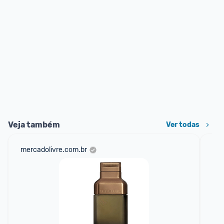
Veja também
Ver todas
mercadolivre.com.br
net