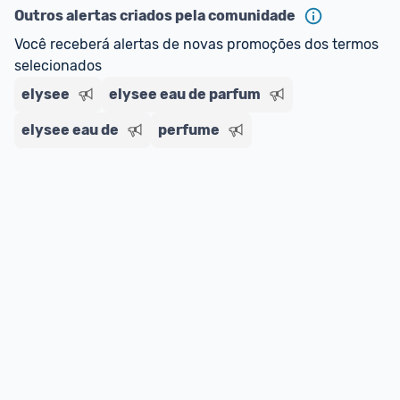
ou MercadoLíder Platinum.
Outros alertas criados pela comunidade
Você receberá alertas de novas promoções dos termos 
E lembre-se:
 você sempre pode contar ajuda da 
selecionados
comunidade para tirar dúvidas ou acionar os 
nossos Admins marcando 
@admin
 em um 
elysee
elysee eau de parfum
comentário ou através do 
Fale com o Promobit.
elysee eau de
perfume