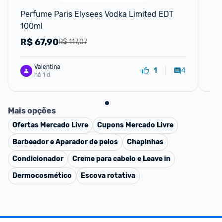
Perfume Paris Elysees Vodka Limited EDT 
De
100ml
R$
67,90
R
R$ 117,07
Valentina
4
1
há 1 d
Mais opções
Ofertas
Mercado Livre
Cupons
Mercado Livre
Barbeador e Aparador de pelos
Chapinhas
Condicionador
Creme para cabelo e Leave in
Dermocosmético
Escova rotativa