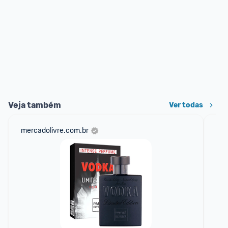
Veja também
Ver todas
mercadolivre.com.br
sho
📱