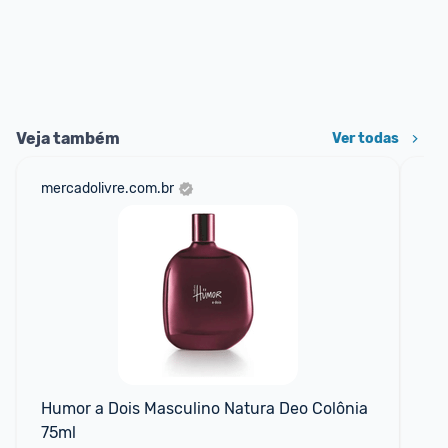
Veja também
Ver todas
mercadolivre.com.br
sho
📱
Humor a Dois Masculino Natura Deo Colônia 
Pe
75ml