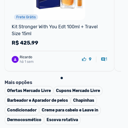
Frete Grátis
Kit Stronger With You Edt 100ml + Travel 
Pe
Size 15ml
R$
425,99
R
Ricardo
1
9
há 1 sem
Mais opções
Ofertas
Mercado Livre
Cupons
Mercado Livre
Barbeador e Aparador de pelos
Chapinhas
Condicionador
Creme para cabelo e Leave in
Dermocosmético
Escova rotativa