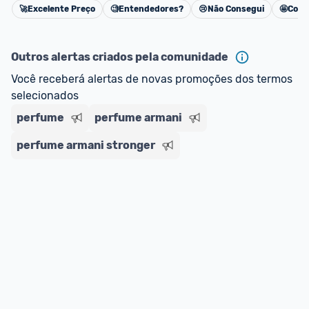
🚀
Excelente Preço
🧐
Entendedores?
😢
Não Consegui
🤩
Cons
oferta do Promobit
, ou de um vendedor 
Oficial 
Cancelar
ou MercadoLíder Platinum.
Outros alertas criados pela comunidade
E lembre-se:
 você sempre pode contar ajuda da 
Você receberá alertas de novas promoções dos termos 
comunidade para tirar dúvidas ou acionar os 
selecionados
nossos Admins marcando 
@admin
 em um 
comentário ou através do 
Fale com o Promobit.
perfume
perfume armani
perfume armani stronger