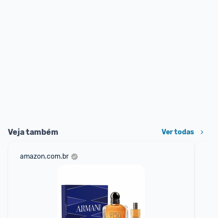
Veja também
Ver todas
amazon.com.br
mer