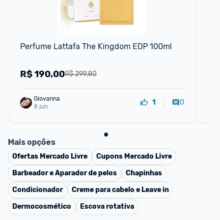
Perfume Lattafa The Kingdom EDP 100ml
Per
10
R$
190,00
R
R$ 299,80
Giovanna
0
1
8 jun
Mais opções
Ofertas
Mercado Livre
Cupons
Mercado Livre
Barbeador e Aparador de pelos
Chapinhas
Condicionador
Creme para cabelo e Leave in
Dermocosmético
Escova rotativa