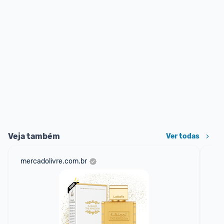
Veja também
Ver todas
mercadolivre.com.br
net