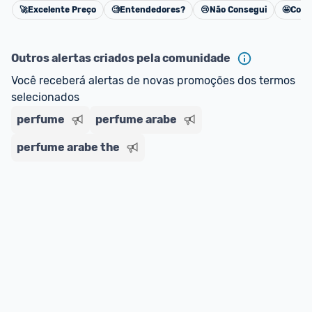
🚀
Excelente Preço
🧐
Entendedores?
😢
Não Consegui
🤩
Cons
oferta do Promobit
, ou de um vendedor 
Oficial 
Cancelar
ou MercadoLíder Platinum.
Outros alertas criados pela comunidade
E lembre-se:
 você sempre pode contar ajuda da 
Você receberá alertas de novas promoções dos termos 
comunidade para tirar dúvidas ou acionar os 
selecionados
nossos Admins marcando 
@admin
 em um 
comentário ou através do 
Fale com o Promobit.
perfume
perfume arabe
perfume arabe the