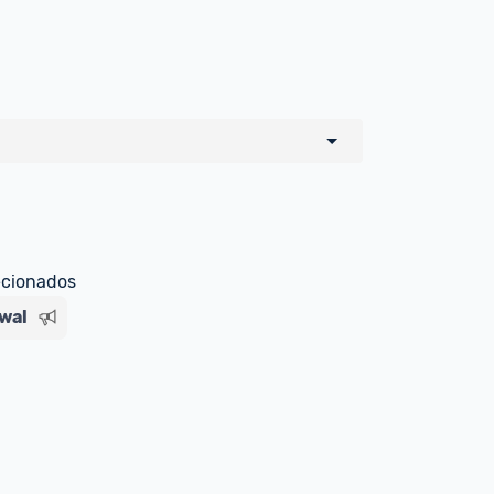
o de todos os sellers e lojas que são 
 por um marketplace, nós indicamos no 
e sinalizamos através da tag 
ecionados
wal
Livre , você pode ser redirecionado(a) 
ado Livre). Por isso, fique atento e 
ndo o produto 
é o mesmo indicado na 
rcadoLíder Platinum.
ade para tirar dúvidas ou acionar os 