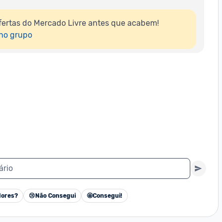
ertas do Mercado Livre antes que acabem!

 no grupo
ário
ores?
😢
Não Consegui
🤩
Consegui!
Cancelar