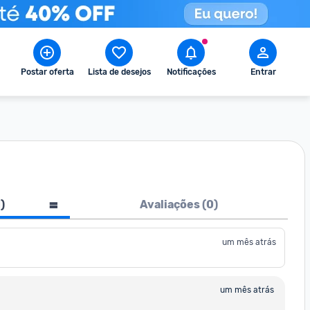
Postar oferta
Lista de desejos
Notificações
Entrar
1
)
Avaliações (
0
)
um mês atrás
um mês atrás