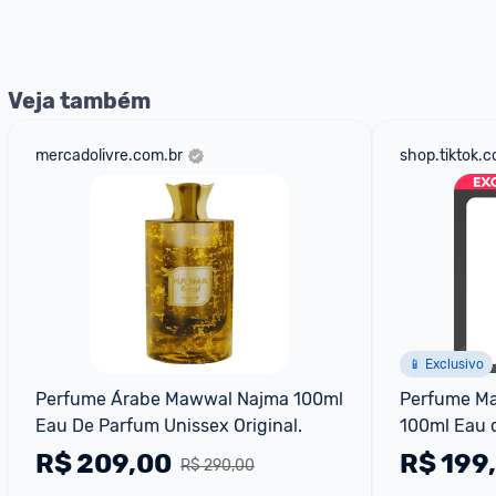
nossos Admins marcando 
@admin
 em um comentário ou
Veja também
mercadolivre.com.br
shop.tiktok.
📱 Exclusivo
Perfume Árabe Mawwal Najma 100ml 
Perfume Ma
Eau De Parfum Unissex Original.
100ml Eau 
R$
209,00
R$
199
R$ 290,00