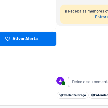
📱Receba as melhores of
Entrar
Ativar Alerta
Deixe o seu coment
0
🚀
Excelente Preço
🧐
Entended