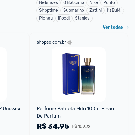
Netshoes
O Boticario
Nike
Ponto
Shoptime
Submarino
Zattini
KaBuM!
Pichau
iFood!
Stanley
Ver todas
shopee.com.br
 Unissex 
Perfume Patriota Mito 100ml - Eau 
De Parfum
R$
34,95
R$ 109,22