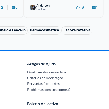
Anderson
0
1
2
3
há 1 sem
belo e Leave in
Dermocosmético
Escova rotativa
Artigos de Ajuda
Diretrizes da comunidade
Critérios de moderação
Perguntas frequentes
Problemas com sua compra?
Baixe o Aplicativo