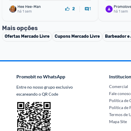
Hee Hee-Man
Promolov
1
2
há 1 sem
há 1 sem
Mais opções
Ofertas
Mercado Livre
Cupons
Mercado Livre
Barbeador e 
Promobit no WhatsApp
Institucion
Comercial
Entre no nosso grupo exclusivo 
Fale conosc
escaneando o QR Code
Política de
Política de 
Termos de 
Mapa Site