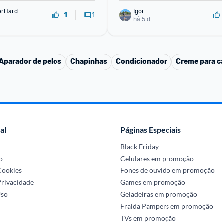
erHard
Igor
1
1
há 5 d
Aparador de pelos
Chapinhas
Condicionador
Creme para ca
al
Páginas Especiais
Black Friday
o
Celulares em promoção
 Cookies
Fones de ouvido em promoção
Privacidade
Games em promoção
Uso
Geladeiras em promoção
Fralda Pampers em promoção
TVs em promoção