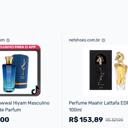
 através do 
Fale com o Promobit.
com
netshoes.com.br
wwal Hiyam Masculino 
Perfume Maahir Lattafa EDP
de Parfum
100ml
,00
R$
153,89
R$ 321,90